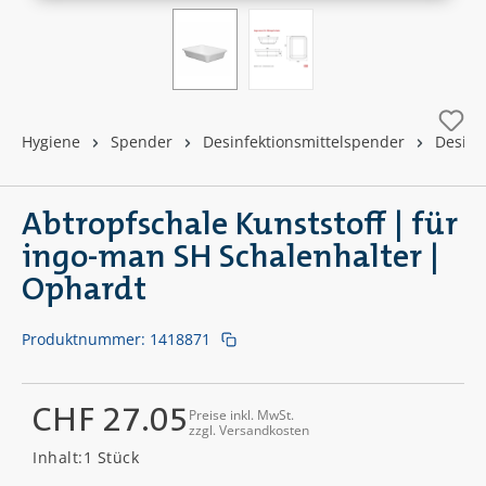
Hygiene
Spender
Desinfektionsmittelspender
Desinf
Abtropfschale Kunststoff | für
ingo-man SH Schalenhalter |
Ophardt
Produktnummer:
1418871
CHF 27.05
Preise inkl. MwSt.
zzgl. Versandkosten
Regulärer Preis:
Inhalt:
1 Stück