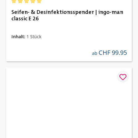
Durchschnittliche Bewertung von 5 von 5 Sternen
Seifen- & Desinfektionsspender | ingo-man
classic E 26
Inhalt:
1 Stück
CHF 99.95
regulärer preis:
ab