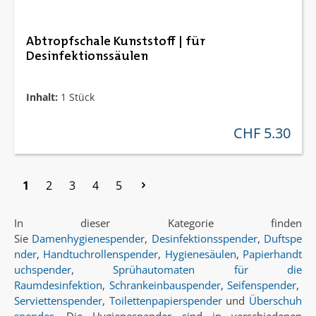
Abtropfschale Kunststoff | für
Desinfektionssäulen
Inhalt:
1 Stück
CHF 5.30
regulärer preis:
Seite
Seite
Seite
Seite
Seite
1
2
3
4
5
In dieser Kategorie finden
Sie
Damenhygienespender
,
Desinfektionsspender
,
Duftspe
nder
,
Handtuchrollenspender
,
Hygienesäulen
,
Papierhandt
uchspender
,
Sprühautomaten für die
Raumdesinfektion
,
Schrankeinbauspender
,
Seifenspender
,
Serviettenspender
,
Toilettenpapierspender
und
Überschuh
spender
. Die Hygienespender sind in verschiedenen