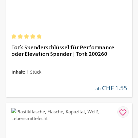
Durchschnittliche Bewertung von 5 von 5 Sternen
Tork Spenderschlüssel für Performance
oder Elevation Spender | Tork 200260
Inhalt:
1 Stück
CHF 1.55
regulärer preis:
ab