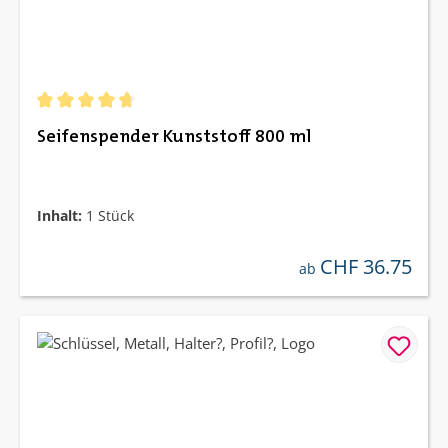
Durchschnittliche Bewertung von 4.75 von 5 Sternen
Seifenspender Kunststoff 800 ml
Inhalt:
1 Stück
CHF 36.75
regulärer preis:
ab