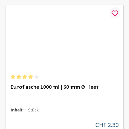
Durchschnittliche Bewertung von 4 von 5 Sternen
Euroflasche 1000 ml | 60 mm Ø | leer
Inhalt:
1 Stück
CHF 2.30
regulärer preis: