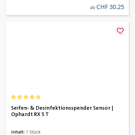
CHF 30.25
regulärer preis:
ab
Durchschnittliche Bewertung von 5 von 5 Sternen
Seifen- & Desinfektionsspender Sensor |
Ophardt RX 5 T
Inhalt:
1 Stück