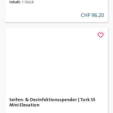
Inhalt:
1 Stück
CHF 96.20
regulärer preis:
Seifen- & Desinfektionsspender | Tork S5
Mini Elevation