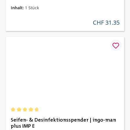
Inhalt:
1 Stück
CHF 31.35
regulärer preis:
Durchschnittliche Bewertung von 4.8 von 5 Sternen
Seifen- & Desinfektionsspender | ingo-man
plus IMP E