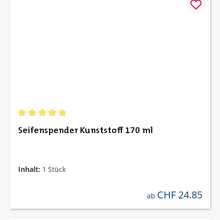
Durchschnittliche Bewertung von 5 von 5 Sternen
Seifenspender Kunststoff 170 ml
Inhalt:
1 Stück
CHF 24.85
regulärer preis:
ab