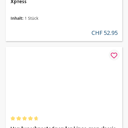
Xpress
Inhalt:
1 Stück
CHF 52.95
regulärer preis:
Durchschnittliche Bewertung von 4.75 von 5 Sternen