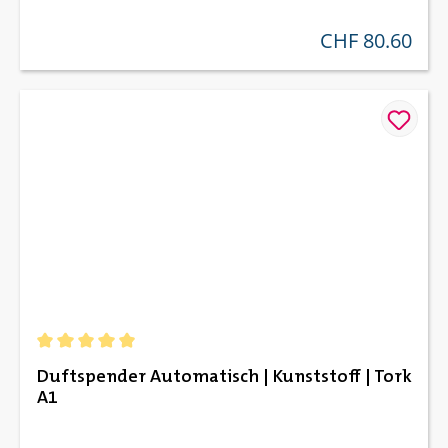
CHF 80.60
regulärer preis:
Durchschnittliche Bewertung von 5 von 5 Sternen
Duftspender Automatisch | Kunststoff | Tork
A1