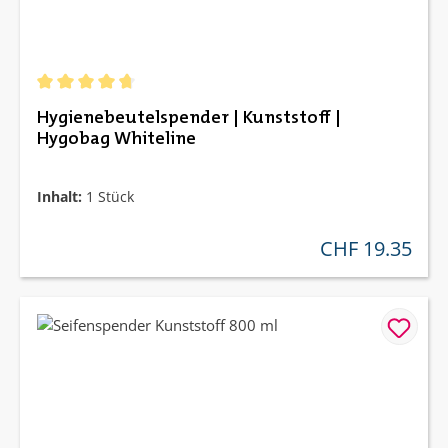
Durchschnittliche Bewertung von 4.67 von 5 Sternen
Hygienebeutelspender | Kunststoff |
Hygobag Whiteline
Inhalt:
1 Stück
CHF 19.35
regulärer preis: