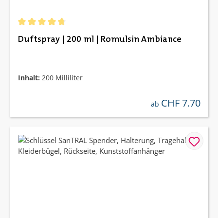
Durchschnittliche Bewertung von 4.87 von 5 Sternen
Duftspray | 200 ml | Romulsin Ambiance
Inhalt:
200 Milliliter
CHF 7.70
regulärer preis:
ab