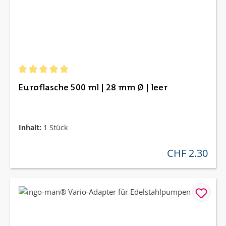
Durchschnittliche Bewertung von 5 von 5 Sternen
Euroflasche 500 ml | 28 mm Ø | leer
Inhalt:
1 Stück
CHF 2.30
regulärer preis: