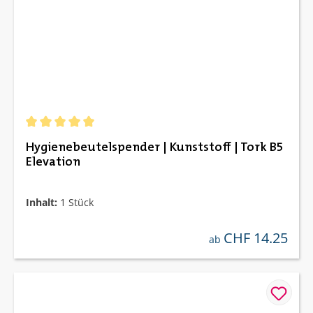
Durchschnittliche Bewertung von 5 von 5 Sternen
Hygienebeutelspender | Kunststoff | Tork B5
Elevation
Inhalt:
1 Stück
CHF 14.25
regulärer preis:
ab