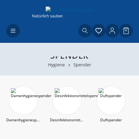
Zum Hauptinhalt springen
Natürlich sauber.
Du hast 0 Produ
Waren
SPENDER
Hygiene
Spender
Damenhygienespender
Desinfektionsmittelspender
Duftspender