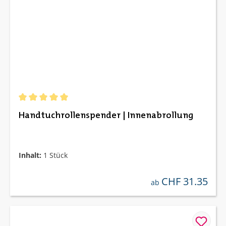
Durchschnittliche Bewertung von 5 von 5 Sternen
Handtuchrollenspender | Innenabrollung
Inhalt:
1 Stück
CHF 31.35
regulärer preis:
ab