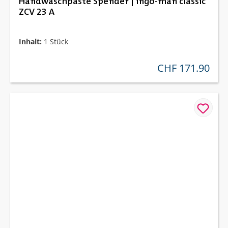
Handwaschpaste Spender | ingo-man classic
ZCV 23 A
Inhalt:
1 Stück
CHF 171.90
regulärer preis: