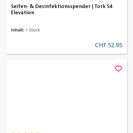
Seifen- & Desinfektionsspender | Tork S4
Elevation
Inhalt:
1 Stück
CHF 52.95
regulärer preis: