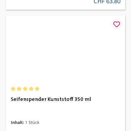
CHF 63.80
regulärer preis:
Durchschnittliche Bewertung von 5 von 5 Sternen
Seifenspender Kunststoff 350 ml
Inhalt:
1 Stück