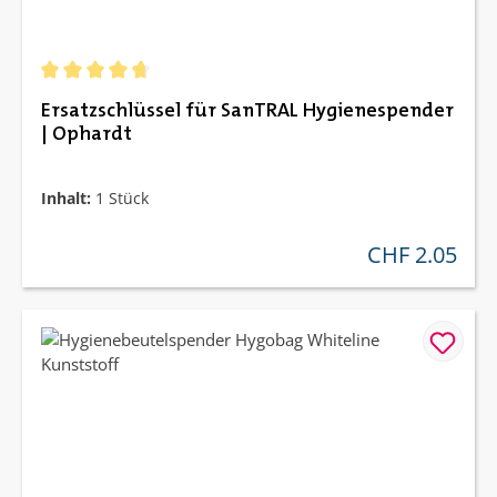
Durchschnittliche Bewertung von 4.67 von 5 Sternen
Ersatzschlüssel für SanTRAL Hygienespender
| Ophardt
Inhalt:
1 Stück
CHF 2.05
regulärer preis: