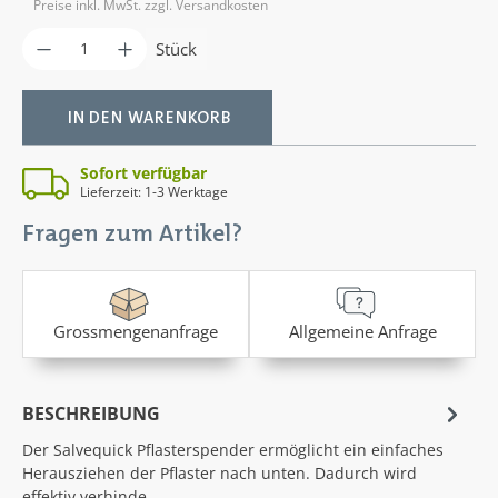
Preise inkl. MwSt. zzgl. Versandkosten
Produkt Anzahl: Gib den gewünschten Wer
Stück
IN DEN WARENKORB
Sofort verfügbar
Lieferzeit: 1-3 Werktage
Fragen zum Artikel?
Grossmengenanfrage
Allgemeine Anfrage
BESCHREIBUNG
Der Salvequick Pflasterspender ermöglicht ein einfaches
Herausziehen der Pflaster nach unten. Dadurch wird
effektiv verhinde…