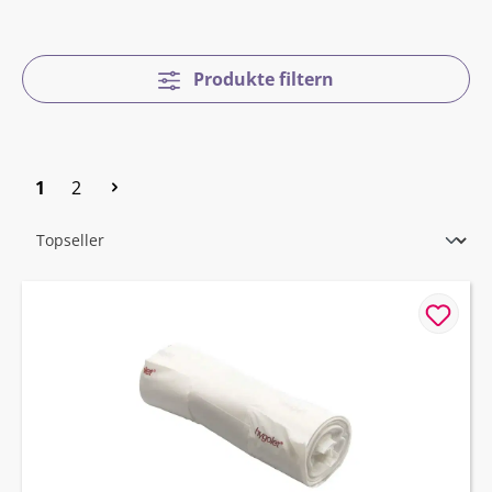
Produkte filtern
Seite
Seite
1
2