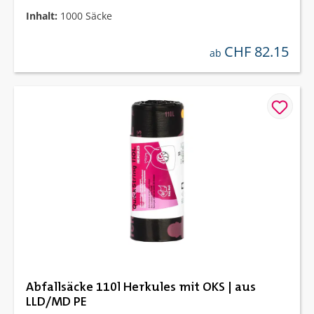
Inhalt:
1000 Säcke
CHF 82.15
regulärer preis:
ab
Abfallsäcke 110l Herkules mit OKS | aus
LLD/MD PE