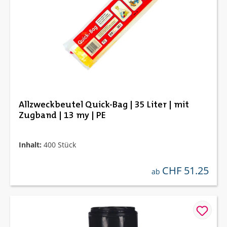
Allzweckbeutel Quick-Bag | 35 Liter | mit
Zugband | 13 my | PE
Inhalt:
400 Stück
CHF 51.25
regulärer preis:
ab