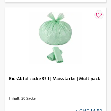
Bio-Abfallsäcke 35 l | Maisstärke | Multipack
Inhalt:
20 Säcke
CHF 14.50
regulärer preis: