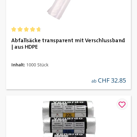
Durchschnittliche Bewertung von 4.82 von 5 Sternen
Abfallsäcke transparent mit Verschlussband
| aus HDPE
Inhalt:
1000 Stück
CHF 32.85
regulärer preis:
ab