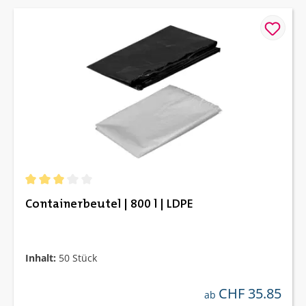
Durchschnittliche Bewertung von 3 von 5 Sternen
Containerbeutel | 800 l | LDPE
Inhalt:
50 Stück
CHF 35.85
regulärer preis:
ab