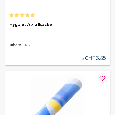
Durchschnittliche Bewertung von 5 von 5 Sternen
Hygolet Abfallsäcke
Inhalt:
1 Rolle
CHF 3.85
regulärer preis:
ab