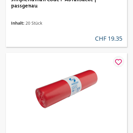
passgenau
Inhalt:
20 Stück
CHF 19.35
regulärer preis: