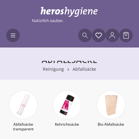
Zum Hauptinhalt springen
Natürlich sauber.
Du hast 0 Produ
Waren
ABFALLSÄCKE
Reinigung
Abfallsäcke
Abfallsäcke
Kehrichtsäcke
Bio Abfallsäcke
transparent