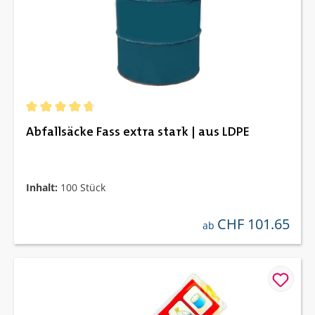
Durchschnittliche Bewertung von 4.67 von 5 Sternen
Abfallsäcke Fass extra stark | aus LDPE
Inhalt:
100 Stück
CHF 101.65
regulärer preis:
ab