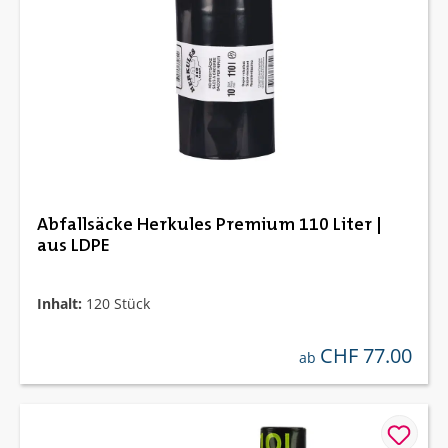
Abfallsäcke Herkules Premium 110 Liter |
aus LDPE
Inhalt:
120 Stück
CHF 77.00
regulärer preis:
ab