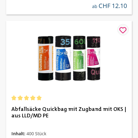
CHF 12.10
regulärer preis:
ab
Durchschnittliche Bewertung von 5 von 5 Sternen
Abfallsäcke Quickbag mit Zugband mit OKS |
aus LLD/MD PE
Inhalt:
400 Stück