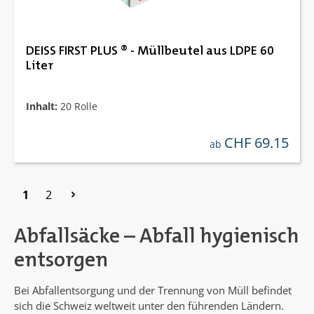
DEISS FIRST PLUS ® - Müllbeutel aus LDPE 60
Liter
Inhalt:
20 Rolle
CHF 69.15
regulärer preis:
ab
Seite
Seite
1
2
Abfallsäcke – Abfall hygienisch
entsorgen
Bei Abfallentsorgung und der Trennung von Müll befindet
sich die Schweiz weltweit unter den führenden Ländern.