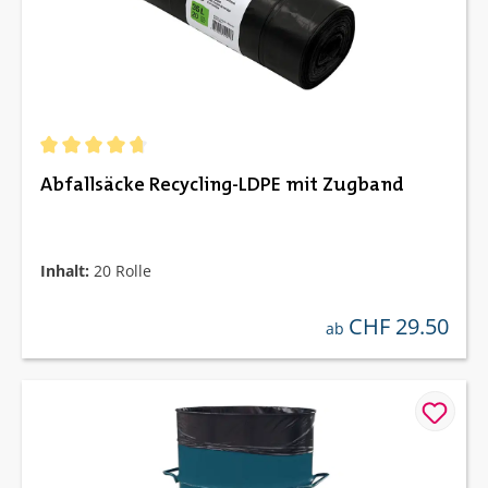
Durchschnittliche Bewertung von 4.67 von 5 Sternen
Abfallsäcke Recycling-LDPE mit Zugband
Inhalt:
20 Rolle
CHF 29.50
regulärer preis:
ab