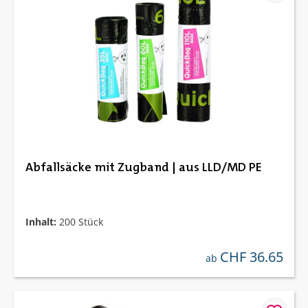
Abfallsäcke mit Zugband | aus LLD/MD PE
Inhalt:
200 Stück
CHF 36.65
regulärer preis:
ab