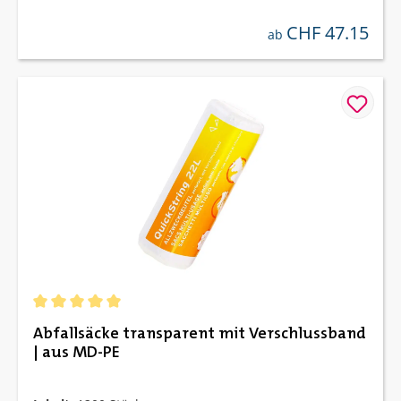
CHF 47.15
regulärer preis:
ab
Durchschnittliche Bewertung von 5 von 5 Sternen
Abfallsäcke transparent mit Verschlussband
| aus MD-PE