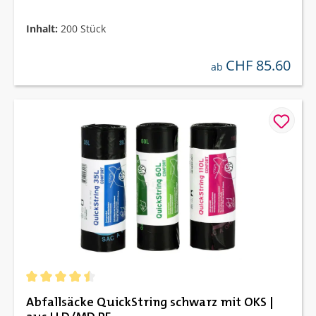
Inhalt:
200 Stück
CHF 85.60
regulärer preis:
ab
Durchschnittliche Bewertung von 4.5 von 5 Sternen
Abfallsäcke QuickString schwarz mit OKS |