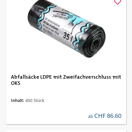
Abfallsäcke LDPE mit Zweifachverschluss mit
OKS
Inhalt:
400 Stück
CHF 86.60
regulärer preis:
ab