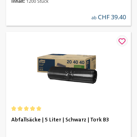
Inhalt:
1200 Stück
CHF 39.40
regulärer preis:
ab
Durchschnittliche Bewertung von 5 von 5 Sternen
Abfallsäcke | 5 Liter | Schwarz | Tork B3