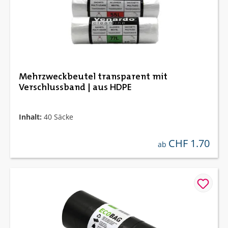
Mehrzweckbeutel transparent mit
Verschlussband | aus HDPE
Inhalt:
40 Säcke
CHF 1.70
regulärer preis:
ab