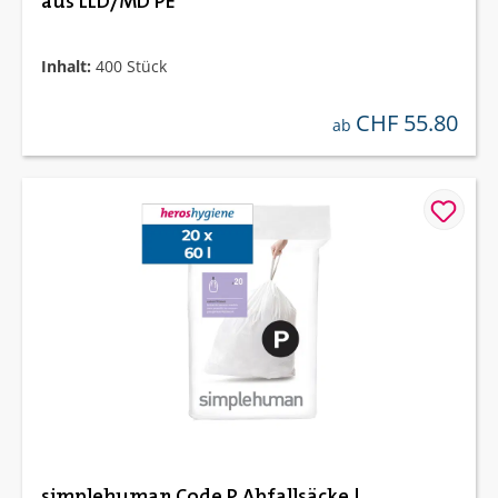
aus LLD/MD PE
Inhalt:
400 Stück
CHF 55.80
regulärer preis:
ab
simplehuman Code P Abfallsäcke |