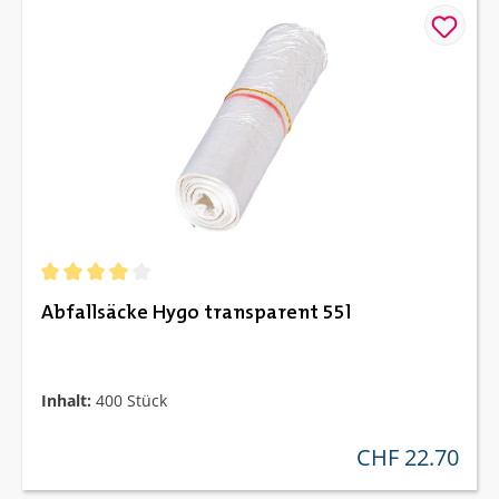
Durchschnittliche Bewertung von 4 von 5 Sternen
Abfallsäcke Hygo transparent 55l
Inhalt:
400 Stück
CHF 22.70
regulärer preis: