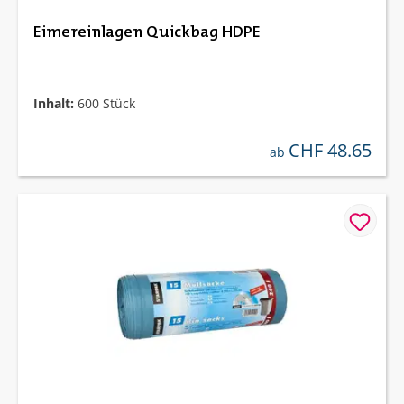
Eimereinlagen Quickbag HDPE
Inhalt:
600 Stück
CHF 48.65
regulärer preis:
ab