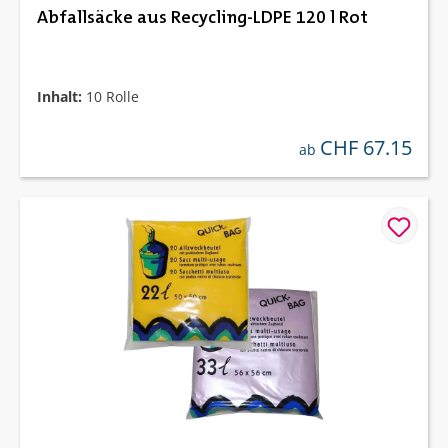
Abfallsäcke aus Recycling-LDPE 120 l Rot
Inhalt:
10 Rolle
CHF 67.15
regulärer preis:
ab