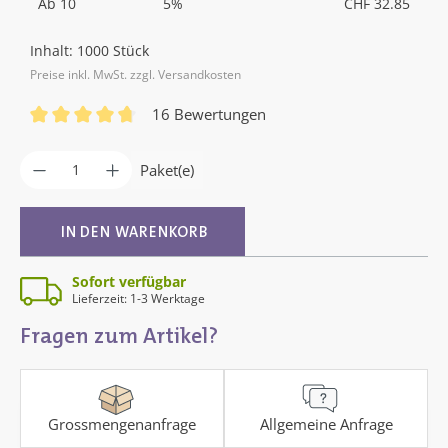
Ab
10
5%
CHF 32.85
Inhalt:
1000 Stück
Preise inkl. MwSt. zzgl. Versandkosten
16 Bewertungen
Durchschnittliche Bewertung von 4.81 von 5 Sternen
Produkt Anzahl: Gib den gewünschten Wer
Paket(e)
IN DEN WARENKORB
Sofort verfügbar
Lieferzeit: 1-3 Werktage
Fragen zum Artikel?
Grossmengenanfrage
Allgemeine Anfrage