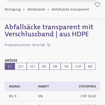
Reinigung
Abfallsäcke
Abfallsäcke transparent
Abfallsäcke transparent mit
Verschlussband | aus HDPE
Produktnummer:
W16168
AUSWÄHLEN
GRÖSSE
5 l
22 l
33 l
55l
58l
70l
110l
80l
ANZAHL
RABATT
STÜCKPREIS
Bis
9
0%
CHF 34.60