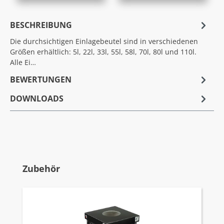
BESCHREIBUNG
Die durchsichtigen Einlagebeutel sind in verschiedenen
Größen erhältlich: 5l, 22l, 33l, 55l, 58l, 70l, 80l und 110l.
Alle Ei…
BEWERTUNGEN
DOWNLOADS
Produktgalerie überspringen
Zubehör