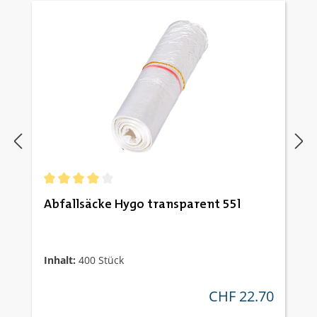
Durchschnittliche Bewertung von 4 von 5 Sternen
Abfallsäcke Hygo transparent 55l
Inhalt:
400 Stück
CHF 22.70
regulärer preis: