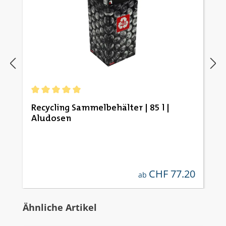
Durchschnittliche Bewertung von 5 von 5 Sternen
Recycling Sammelbehälter | 85 l |
Aludosen
CHF 77.20
regulärer preis:
ab
Produktgalerie überspringen
Ähnliche Artikel