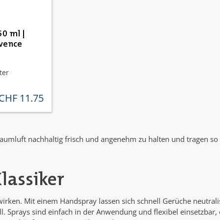
50 ml |
vence
ter
CHF 11.75
ulärer preis:
Raumluft nachhaltig frisch und angenehm zu halten und tragen s
Klassiker
t wirken. Mit einem Handspray lassen sich schnell Gerüche neutral
Sprays sind einfach in der Anwendung und flexibel einsetzbar, ohn