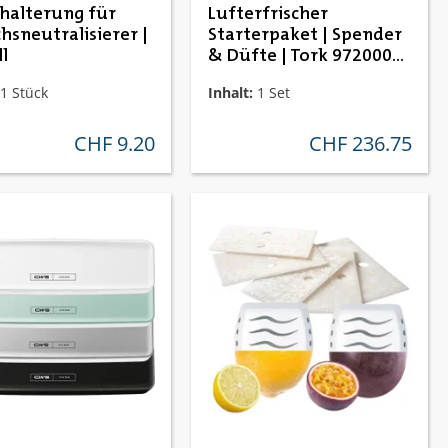
alterung für
Lufterfrischer
hsneutralisierer |
Starterpaket | Spender
l
& Düfte | Tork 972000
A1
1 Stück
Inhalt:
1 Set
CHF 9.20
CHF 236.75
regulärer preis:
regulärer preis: