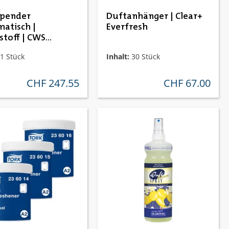
spender
Duftanhänger | Clear+
atisch |
Everfresh
stoff | CWS
ine Air Bar
1 Stück
Inhalt:
30 Stück
CHF 247.55
CHF 67.00
regulärer preis:
regulärer preis: