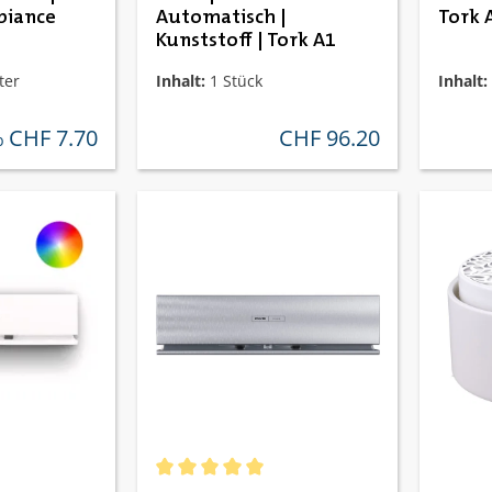
biance
Automatisch |
Tork 
Kunststoff | Tork A1
ter
Inhalt:
1 Stück
Inhalt:
CHF 7.70
CHF 96.20
gulärer preis:
regulärer preis:
b
Durchschnittliche Bewertung von 5 von 5 St