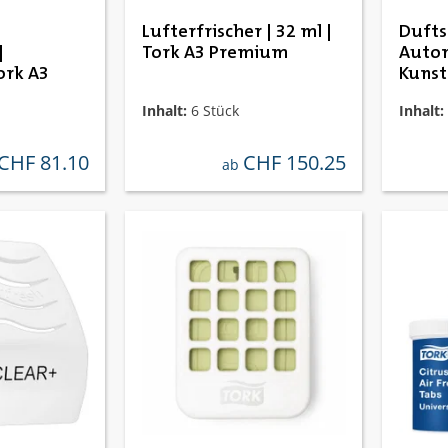
e Bewertung von 5 von 5 Sternen
Lufterfrischer | 32 ml |
Duft
|
Tork A3 Premium
Autom
ork A3
Kunst
PureL
Inhalt:
6 Stück
Inhalt:
CHF 81.10
CHF 150.25
regulärer preis:
regulärer preis:
ab