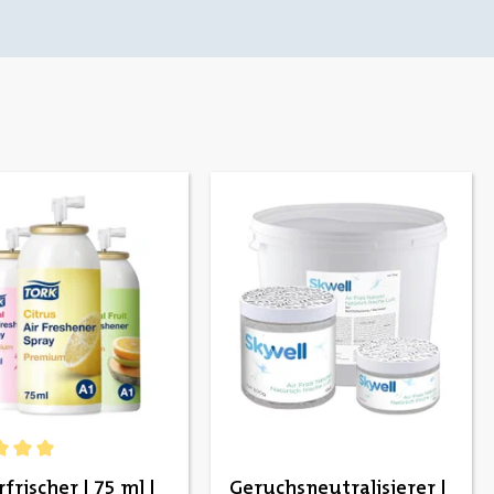
ernen
chnittliche Bewertung von 5 von 5 Sternen
frischer | 75 ml |
Geruchsneutralisierer |