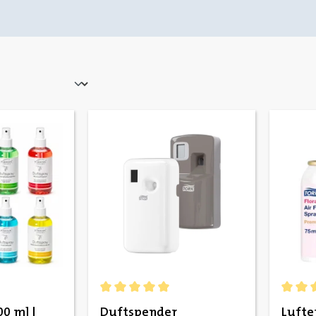
e Bewertung von 4.87 von 5 Sternen
Durchschnittliche Bewertung von 5 von 5 St
Durchs
00 ml |
Duftspender
Lufter