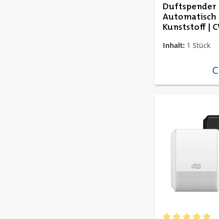
Duftspender
Automatisch 
Kunststoff | 
Paradise Air B
Inhalt:
1 Stück
C
re