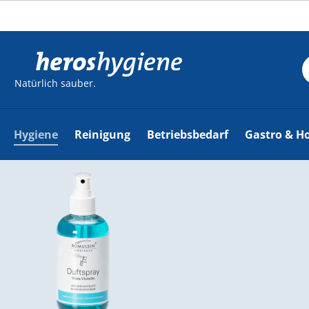
m Hauptinhalt springen
Zur Suche springen
Zur Hauptnavigation springen
Natürlich sauber.
Hygiene
Reinigung
Betriebsbedarf
Gastro & Ho