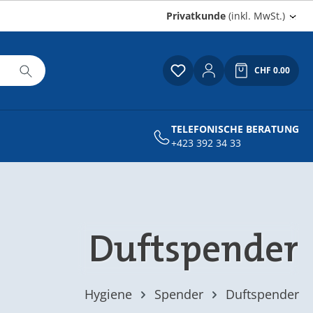
Privatkunde
(inkl. MwSt.)
CHF 0.00
Du hast 0 Produkte auf
Warenkor
TELEFONISCHE BERATUNG
+423 392 34 33
Duftspender
Hygiene
Spender
Duftspender