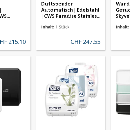
Duftspender
Wandh
|
Automatisch | Edelstahl
Geruc
CWS
| CWS Paradise Stainless
Skyvel
ar
Steel Air Bar
Inhalt:
1 Stück
Inhalt:
HF 215.10
CHF 247.55
gulärer preis:
regulärer preis: