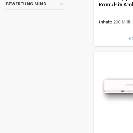
BEWERTUNG MIND.
Romulsin Am
Inhalt:
200 Millili
re
a