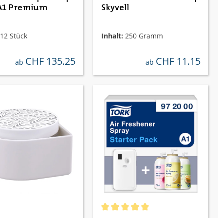
A1 Premium
Skyvell
12 Stück
Inhalt:
250 Gramm
CHF 135.25
CHF 11.15
regulärer preis:
regulärer preis:
ab
ab
ernen
Durchschnittliche Bewertung von 5