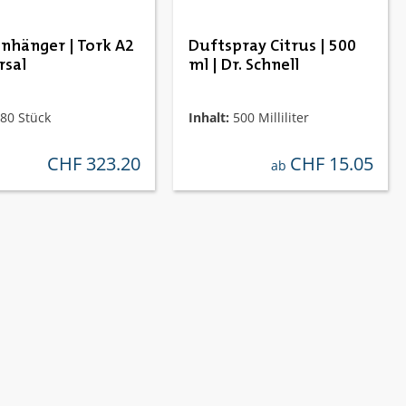
nhänger | Tork A2
Duftspray Citrus | 500
rsal
ml | Dr. Schnell
80 Stück
Inhalt:
500 Milliliter
CHF 323.20
CHF 15.05
regulärer preis:
regulärer preis:
ab