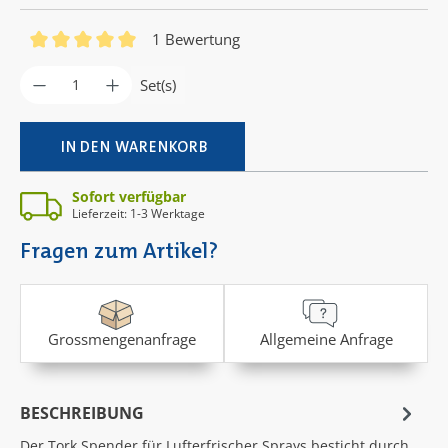
1 Bewertung
Durchschnittliche Bewertung von 5 von 5 Sternen
Produkt Anzahl: Gib den gewünschten Wer
Set(s)
IN DEN WARENKORB
Sofort verfügbar
Lieferzeit: 1-3 Werktage
Fragen zum Artikel?
Grossmengenanfrage
Allgemeine Anfrage
BESCHREIBUNG
Der Tork Spender für Lufterfrischer Sprays besticht durch