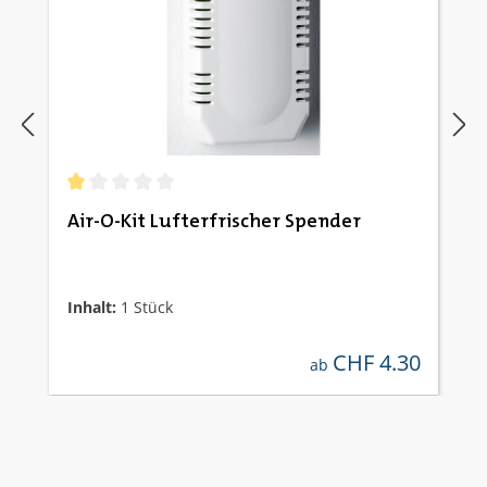
Durchschnittliche Bewertung von 1 von 5 Sternen
Air-O-Kit Lufterfrischer Spender
Inhalt:
1 Stück
CHF 4.30
regulärer preis:
ab