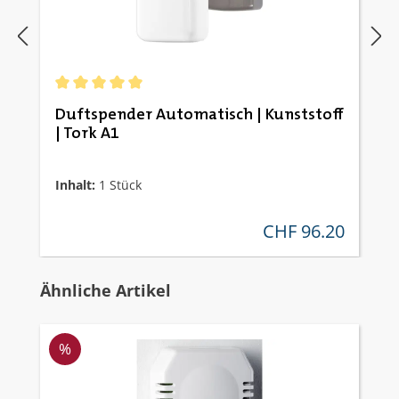
Durchschnittliche Bewertung von 5 von 5 Sternen
Duftspender Automatisch | Kunststoff
| Tork A1
Inhalt:
1 Stück
CHF 96.20
regulärer preis:
Produktgalerie überspringen
Ähnliche Artikel
Rabatt
%