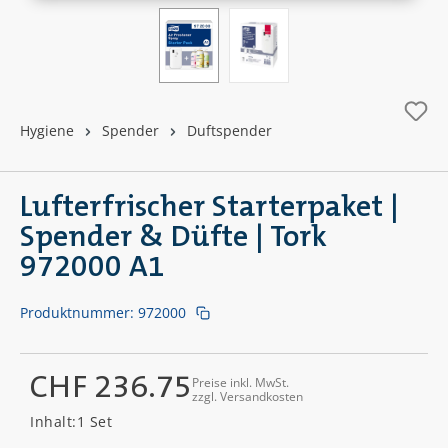
Hygiene
Spender
Duftspender
Lufterfrischer Starterpaket |
Spender & Düfte | Tork
972000 A1
Produktnummer:
972000
CHF 236.75
Preise inkl. MwSt.
zzgl. Versandkosten
Regulärer Preis:
Inhalt:
1 Set