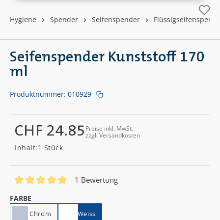
Hygiene
Spender
Seifenspender
Flüssigseifenspend
Seifenspender Kunststoff 170
ml
Produktnummer:
010929
CHF 24.85
Preise inkl. MwSt.
zzgl. Versandkosten
Regulärer Preis:
Inhalt:
1 Stück
1 Bewertung
Durchschnittliche Bewertung von 5 von 5 Sternen
AUSWÄHLEN
FARBE
Chrom
Weiss