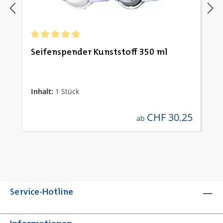
Durchschnittliche Bewertung von 5 von 5 Sternen
Seifenspender Kunststoff 350 ml
Inhalt:
1 Stück
CHF 30.25
regulärer preis:
ab
Service-Hotline