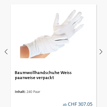
Baumwollhandschuhe Weiss
paarweise verpackt
Inhalt:
240 Paar
CHF 307.05
regulärer preis:
ab