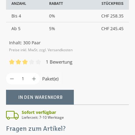
ANZAHL
RABATT
STÜCKPREIS
Bis
4
0%
CHF 258.35
Ab
5
5%
CHF 245.45
Inhalt:
300 Paar
Preise inkl. MwSt. zzgl. Versandkosten
1 Bewertung
Durchschnittliche Bewertung von 3 von 5 Sternen
Produkt Anzahl: Gib den gewünschten Wer
Paket(e)
IN DEN WARENKORB
Sofort verfügbar
Lieferzeit: 7-10 Werktage
Fragen zum Artikel?