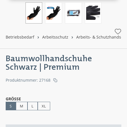
Betriebsbedarf
Arbeitsschutz
Arbeits- & Schutzhandsch
Baumwollhandschuhe
Schwarz | Premium
Produktnummer:
27168
AUSWÄHLEN
GRÖSSE
S
M
L
XL