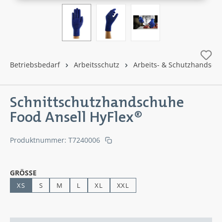
Betriebsbedarf
Arbeitsschutz
Arbeits- & Schutzhandsch
Schnittschutzhandschuhe
Food Ansell HyFlex®
Produktnummer:
T7240006
AUSWÄHLEN
GRÖSSE
XS
S
M
L
XL
XXL