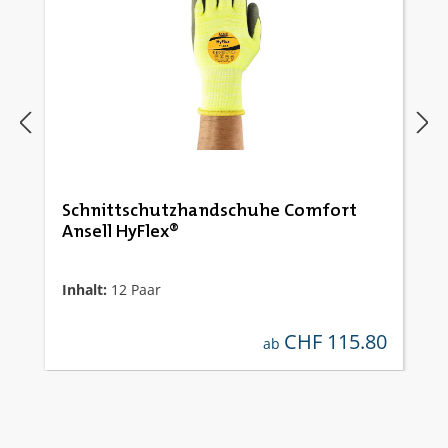
Schnittschutzhandschuhe Comfort
Ansell HyFlex®
Inhalt:
12 Paar
CHF 115.80
regulärer preis:
ab