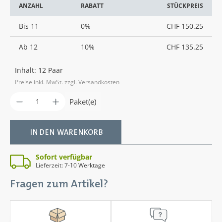
ANZAHL
RABATT
STÜCKPREIS
Bis
11
0%
CHF 150.25
Ab
12
10%
CHF 135.25
Inhalt:
12 Paar
Preise inkl. MwSt. zzgl. Versandkosten
Produkt Anzahl: Gib den gewünschten Wer
Paket(e)
IN DEN WARENKORB
Sofort verfügbar
Lieferzeit: 7-10 Werktage
Fragen zum Artikel?