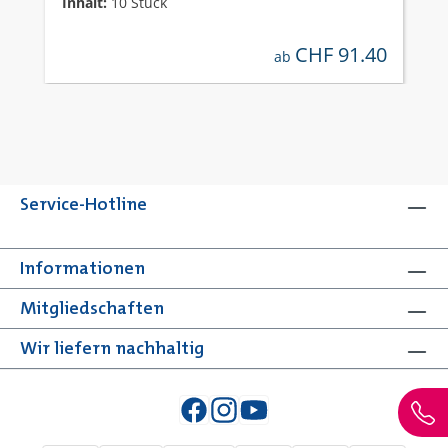
Inhalt:
10 Stück
CHF 91.40
regulärer preis:
ab
Service-Hotline
Informationen
Mitgliedschaften
Wir liefern nachhaltig