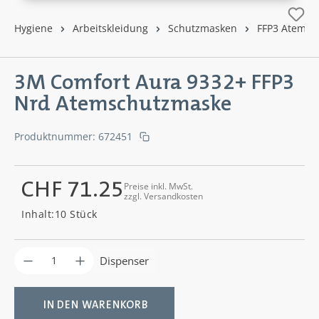
Hygiene
Arbeitskleidung
Schutzmasken
FFP3 Atemsc
3M Comfort Aura 9332+ FFP3
Nrd Atemschutzmaske
Produktnummer:
672451
CHF 71.25
Preise inkl. MwSt.
zzgl. Versandkosten
Regulärer Preis:
Inhalt:
10 Stück
Produkt Anzahl: Gib den gewünschten Wer
Dispenser
IN DEN WARENKORB