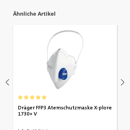
Produktgalerie überspringen
Ähnliche Artikel
Durchschnittliche Bewertung von 5 von 5 Sternen
Dräger FFP3 Atemschutzmaske X-plore
1730+ V