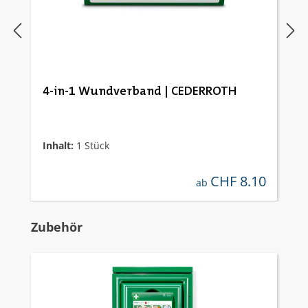
4-in-1 Wundverband | CEDERROTH
Inhalt:
1 Stück
CHF 8.10
regulärer preis:
ab
Produktgalerie überspringen
Zubehör