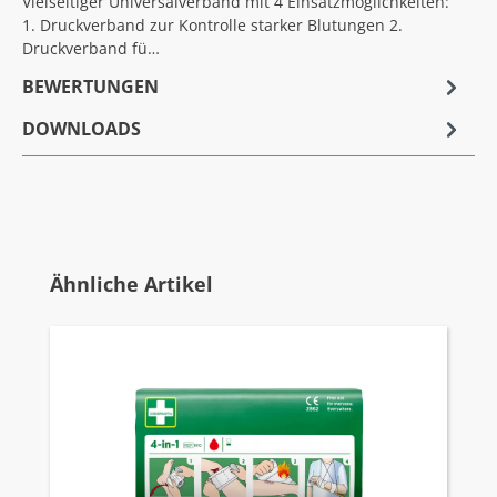
Vielseitiger Universalverband mit 4 Einsatzmöglichkeiten:
1. Druckverband zur Kontrolle starker Blutungen 2.
Druckverband fü…
BEWERTUNGEN
DOWNLOADS
Produktgalerie überspringen
Ähnliche Artikel