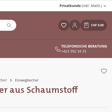
Privatkunde
(inkl. MwSt.)
CHF 0.00
Du hast 0 Produkte auf
Warenkor
TELEFONISCHE BERATUNG
+423 392 34 33
hirr
Einwegbecher
r aus Schaumstoff