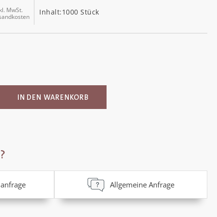
kl. MwSt.
Inhalt:
1000 Stück
rsandkosten
ib den gewünschten Wert ein oder benutz
IN DEN WARENKORB
?
anfrage
Allgemeine Anfrage