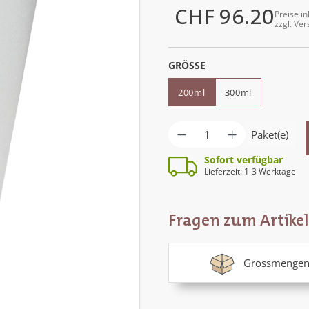
CHF 96.20
Preise in
Regulärer Preis:
zzgl. Ve
AUSWÄHLEN
GRÖSSE
200ml
300ml
Produkt Anzahl: G
Paket(e)
Sofort verfügbar
Lieferzeit: 1-3 Werktage
Fragen zum Artikel
Grossmengen