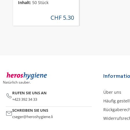
Inhalt:
50 Stück
CHF 5.30
regulärer preis:
Informati
Natürlich sauber.
Über uns
RUFEN SIE UNS AN
+423 392 34 33
Häufig gestel
Rückgaberec
SCHREIBEN SIE UNS
cseger@heroshygiene.li
Widerrufsrec