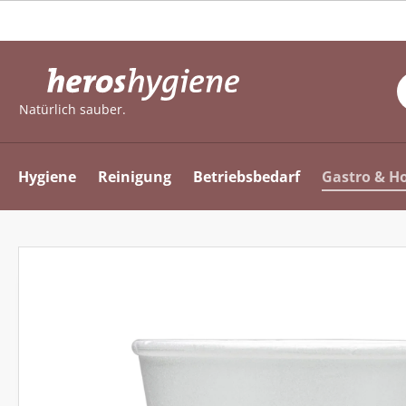
m Hauptinhalt springen
Zur Suche springen
Zur Hauptnavigation springen
Natürlich sauber.
Hygiene
Reinigung
Betriebsbedarf
Gastro & Ho
Bildergalerie überspringen