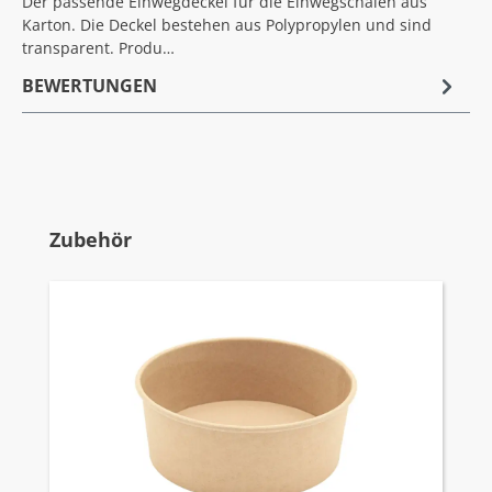
Der passende Einwegdeckel für die Einwegschalen aus
Karton. Die Deckel bestehen aus Polypropylen und sind
transparent. Produ…
BEWERTUNGEN
Produktgalerie überspringen
Zubehör