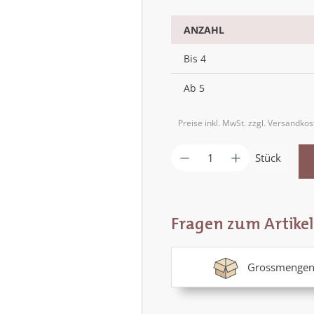
ANZAHL
Bis
4
Ab
5
Preise inkl. MwSt. zzgl. Versandko
Produkt Anzahl: G
Stück
Fragen zum Artikel
Grossmengen