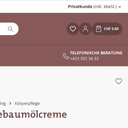
Privatkunde
(inkl. MwSt.)
CHF 0.00
Du hast 0 Produkte auf
Warenkor
TELEFONISCHE BERATUNG
+423 392 34 33
ing
Körperpflege
eebaumölcreme