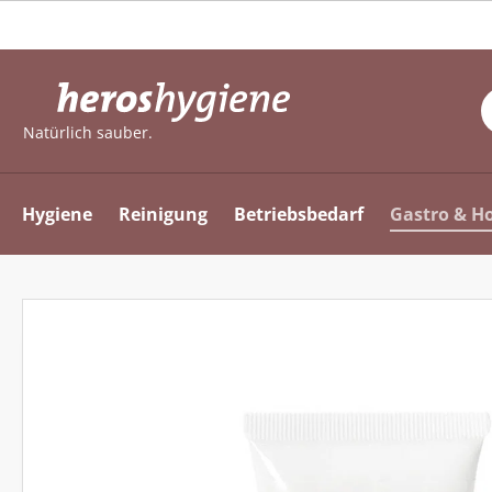
m Hauptinhalt springen
Zur Suche springen
Zur Hauptnavigation springen
Natürlich sauber.
Hygiene
Reinigung
Betriebsbedarf
Gastro & Ho
Bildergalerie überspringen