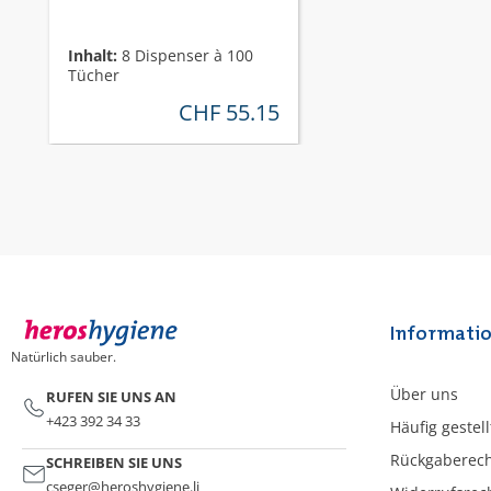
Inhalt:
8 Dispenser à 100
Tücher
CHF 55.15
regulärer preis:
Informati
Natürlich sauber.
Über uns
RUFEN SIE UNS AN
+423 392 34 33
Häufig gestel
Rückgaberec
SCHREIBEN SIE UNS
cseger@heroshygiene.li