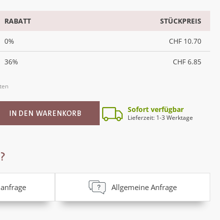
RABATT
STÜCKPREIS
0%
CHF 10.70
36%
CHF 6.85
sten
ib den gewünschten Wert ein oder benutz
Sofort verfügbar
IN DEN WARENKORB
Lieferzeit: 1-3 Werktage
?
anfrage
Allgemeine Anfrage