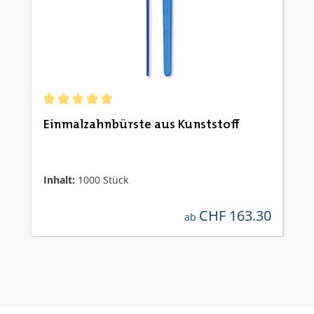
Durchschnittliche Bewertung von 5 von 5 Sternen
Einmalzahnbürste aus Kunststoff
Inhalt:
1000 Stück
CHF 163.30
regulärer preis:
ab