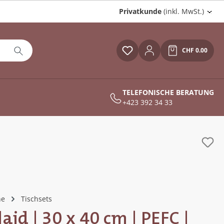
Privatkunde
(inkl. MwSt.)
CHF 0.00
Du hast 0 Produkte auf
Warenkor
TELEFONISCHE BERATUNG
+423 392 34 33
he
Tischsets
laid | 30 x 40 cm | PEFC |