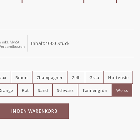
e inkl. MwSt.
Inhalt:
1000 Stück
 Versandkosten
aux
Braun
Champagner
Gelb
Grau
Hortensie
Orange
Rot
Sand
Schwarz
Tannengrün
Weiss
ib den gewünschten Wert ein oder benutz
IN DEN WARENKORB