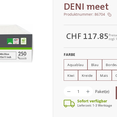
DENI meet
Produktnummer:
86704
CHF 117.85
Preis
Regulärer Preis:
zzgl.
AUSWÄHLEN
FARBE
Aquablau
Blau
Borde
Kiwi
Kreide
Mais
Produkt Anzahl: G
Paket(e)
Sofort verfügbar
Lieferzeit: 1-3 Werktage