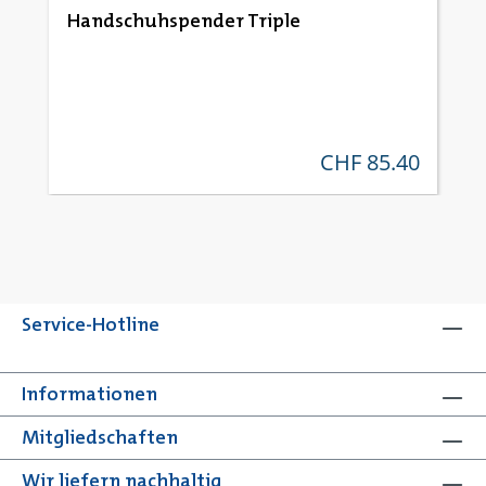
Durchschnittliche Bewertung von 5 von 5 Sternen
Handschuhspender Triple
CHF 85.40
regulärer preis:
Service-Hotline
Informationen
Mitgliedschaften
Wir liefern nachhaltig