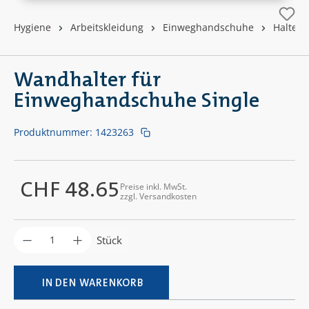
Hygiene
Arbeitskleidung
Einweghandschuhe
Haltes
Wandhalter für
Einweghandschuhe Single
Produktnummer:
1423263
CHF 48.65
Preise inkl. MwSt.
Regulärer Preis:
zzgl. Versandkosten
Produkt Anzahl: Gib den gewünschten Wer
Stück
IN DEN WARENKORB