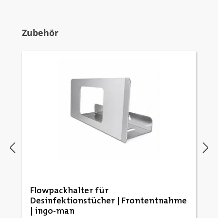
Produktgalerie überspringen
Zubehör
Flowpackhalter für
Desinfektionstücher | Frontentnahme
| ingo-man