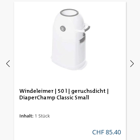
Windeleimer | 50 l | geruchsdicht |
DiaperChamp Classic Small
Inhalt:
1 Stück
CHF 85.40
regulärer preis: