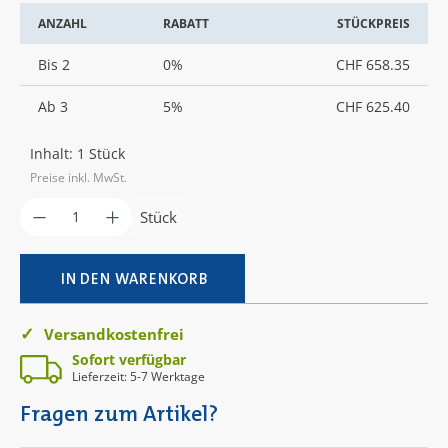
ANZAHL
RABATT
STÜCKPREIS
Bis
2
0%
CHF 658.35
Ab
3
5%
CHF 625.40
Inhalt:
1 Stück
Preise inkl. MwSt.
Produkt Anzahl: Gib den gewünschten Wer
Stück
IN DEN WARENKORB
Versandkostenfrei
Sofort verfügbar
Lieferzeit: 5-7 Werktage
Fragen zum Artikel?