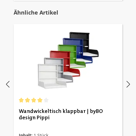
Produktgalerie überspringen
Ähnliche Artikel
Durchschnittliche Bewertung von 4 von 5 Sternen
Wandwickeltisch klappbar | byBO
design Pippi
Inhalt:
1 Stück