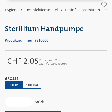
Hygiene
Desinfektionsmittel
Desinfektionsmittelzubehör
Sterillium Handpumpe
Produktnummer:
9816000
CHF 2.05
Preise inkl. MwSt.
Regulärer Preis:
zzgl. Versandkosten
AUSWÄHLEN
GRÖSSE
500 ml
1000ml
Produkt Anzahl: Gib den gewünschten Wer
Stück