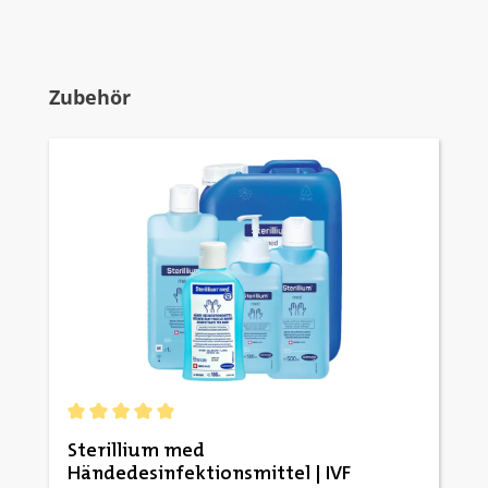
Produktgalerie überspringen
Zubehör
Durchschnittliche Bewertung von 5 von 5 Sternen
Sterillium med
Händedesinfektionsmittel | IVF