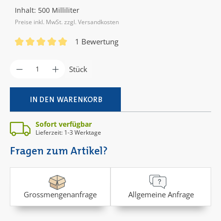
Inhalt:
500 Milliliter
Preise inkl. MwSt. zzgl. Versandkosten
1 Bewertung
Durchschnittliche Bewertung von 5 von 5 Sternen
Produkt Anzahl: Gib den gewünschten Wer
Stück
IN DEN WARENKORB
Sofort verfügbar
Lieferzeit: 1-3 Werktage
Fragen zum Artikel?
Grossmengenanfrage
Allgemeine Anfrage