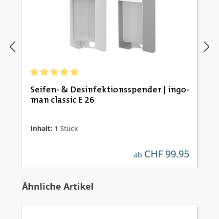
Durchschnittliche Bewertung von 5 von 5 Sternen
Seifen- & Desinfektionsspender | ingo-
man classic E 26
Inhalt:
1 Stück
CHF 99.95
regulärer preis:
ab
Produktgalerie überspringen
Ähnliche Artikel