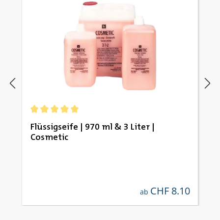
Durchschnittliche Bewertung von 5 von 5 Sternen
Flüssigseife | 970 ml & 3 Liter |
Cosmetic
CHF 8.10
regulärer preis:
ab