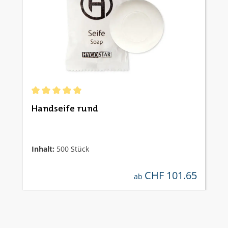
Durchschnittliche Bewertung von 5 von 5 Sternen
Handseife rund
Inhalt:
500 Stück
CHF 101.65
regulärer preis:
ab