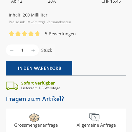
Ab
12
20%
CHF 15.45
Inhalt:
200 Milliliter
Preise inkl. MwSt. zzgl. Versandkosten
5 Bewertungen
Durchschnittliche Bewertung von 4.8 von 5 Sternen
Produkt Anzahl: Gib den gewünschten Wer
Stück
IN DEN WARENKORB
Sofort verfügbar
Lieferzeit: 1-3 Werktage
Fragen zum Artikel?
Grossmengenanfrage
Allgemeine Anfrage