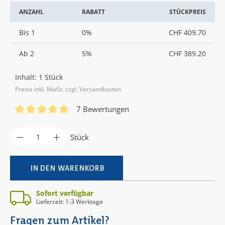
ANZAHL
RABATT
STÜCKPREIS
Bis
1
0%
CHF 409.70
Ab
2
5%
CHF 389.20
Inhalt:
1 Stück
Preise inkl. MwSt. zzgl. Versandkosten
7 Bewertungen
Durchschnittliche Bewertung von 5 von 5 Sternen
Produkt Anzahl: Gib den gewünschten Wer
Stück
IN DEN WARENKORB
Sofort verfügbar
Lieferzeit: 1-3 Werktage
Fragen zum Artikel?