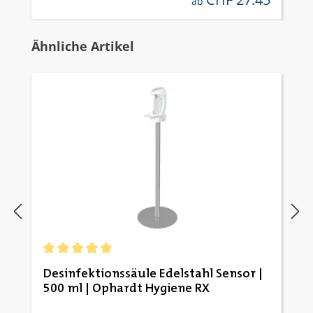
ab
Produktgalerie überspringen
Ähnliche Artikel
Durchschnittliche Bewertung von 5 von 5 Sternen
Desinfektionssäule Edelstahl Sensor |
500 ml | Ophardt Hygiene RX