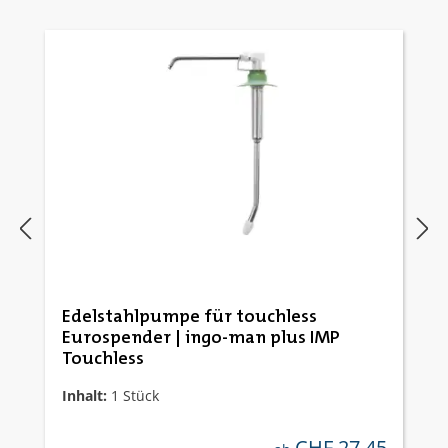
Edelstahlpumpe für touchless
Eurospender | ingo-man plus IMP
Touchless
Inhalt:
1 Stück
CHF 27.45
regulärer preis: