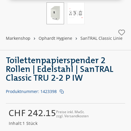
Markenshop
Ophardt Hygiene
SanTRAL Classic Linie
Toilettenpapierspender 2
Rollen | Edelstahl | SanTRAL
Classic TRU 2-2 P IW
Produktnummer:
1423398
CHF 242.15
Preise inkl. MwSt.
zzgl. Versandkosten
Regulärer Preis:
Inhalt:
1 Stück