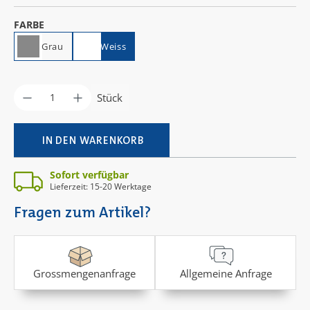
AUSWÄHLEN
FARBE
Grau
Weiss
Produkt Anzahl: Gib den gewünschten Wer
Stück
IN DEN WARENKORB
Sofort verfügbar
Lieferzeit: 15-20 Werktage
Fragen zum Artikel?
Grossmengenanfrage
Allgemeine Anfrage