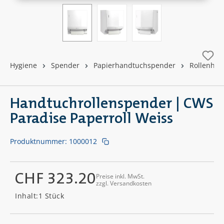
Hygiene
Spender
Papierhandtuchspender
Rollenha
Handtuchrollenspender | CWS
Paradise Paperroll Weiss
Produktnummer:
1000012
CHF 323.20
Preise inkl. MwSt.
zzgl. Versandkosten
Regulärer Preis:
Inhalt:
1 Stück