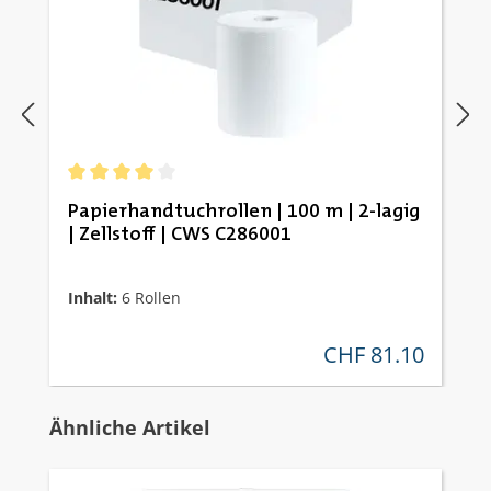
Durchschnittliche Bewertung von 4 von 5 Sternen
Papierhandtuchrollen | 100 m | 2-lagig
| Zellstoff | CWS C286001
Inhalt:
6 Rollen
CHF 81.10
regulärer preis:
Produktgalerie überspringen
Ähnliche Artikel