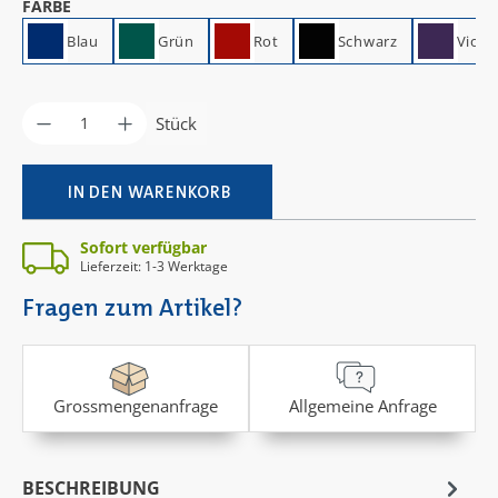
AUSWÄHLEN
FARBE
Blau
Grün
Rot
Schwarz
Viole
Produkt Anzahl: Gib den gewünschten Wer
Stück
IN DEN WARENKORB
Sofort verfügbar
Lieferzeit: 1-3 Werktage
Fragen zum Artikel?
Grossmengenanfrage
Allgemeine Anfrage
BESCHREIBUNG