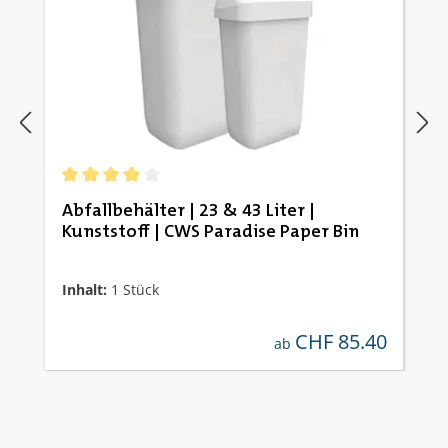
Durchschnittliche Bewertung von 4 von 5 Sternen
Abfallbehälter | 23 & 43 Liter |
Kunststoff | CWS Paradise Paper Bin
Inhalt:
1 Stück
CHF 85.40
regulärer preis:
ab