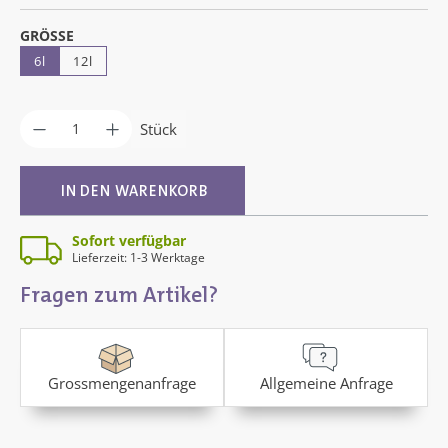
AUSWÄHLEN
GRÖSSE
6l
12l
Produkt Anzahl: Gib den gewünschten Wer
Stück
IN DEN WARENKORB
Sofort verfügbar
Lieferzeit: 1-3 Werktage
Fragen zum Artikel?
Grossmengenanfrage
Allgemeine Anfrage