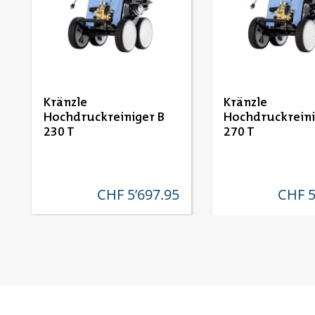
Kränzle
Kränzle
Hochdruckreiniger B
Hochdruckreini
230 T
270 T
CHF 5’697.95
CHF 5
regulärer preis:
reguläre