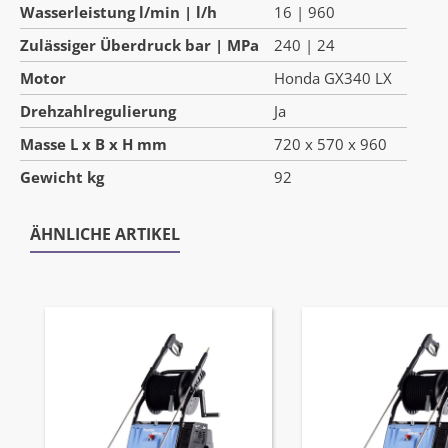
Wasserleistung l/min | l/h
16 | 960
Zulässiger Überdruck bar | MPa
240 | 24
Motor
Honda GX340 LX
Drehzahlregulierung
Ja
Masse L x B x H mm
720 x 570 x 960
Gewicht kg
92
ÄHNLICHE ARTIKEL
Produktgalerie überspringen