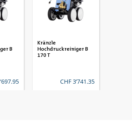
Kränzle
ger B
Hochdruckreiniger B
170 T
’697.95
CHF 3’741.35
r preis:
regulärer preis: