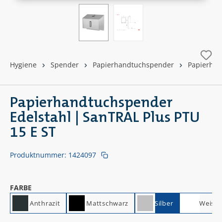
Hygiene
Spender
Papierhandtuchspender
Papierhan
Papierhandtuchspender
Edelstahl | SanTRAL Plus PTU
15 E ST
Produktnummer:
1424097
AUSWÄHLEN
FARBE
Anthrazit
Mattschwarz
Silber
Weiss