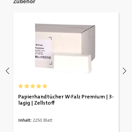
Produktgalerie überspringen
Zubehör
Durchschnittliche Bewertung von 5 von 5 Sternen
Papierhandtücher W-Falz Premium | 3-
lagig | Zellstoff
Inhalt:
2250 Blatt