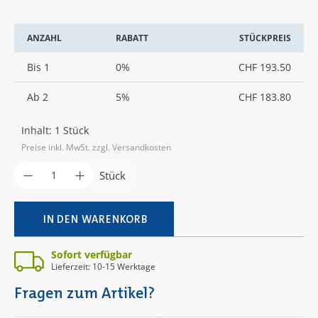
ANZAHL
RABATT
STÜCKPREIS
Bis
1
0%
CHF 193.50
Ab
2
5%
CHF 183.80
Inhalt:
1 Stück
Preise inkl. MwSt. zzgl. Versandkosten
Produkt Anzahl: Gib den gewünschten Wer
Stück
IN DEN WARENKORB
Sofort verfügbar
Lieferzeit: 10-15 Werktage
Fragen zum Artikel?