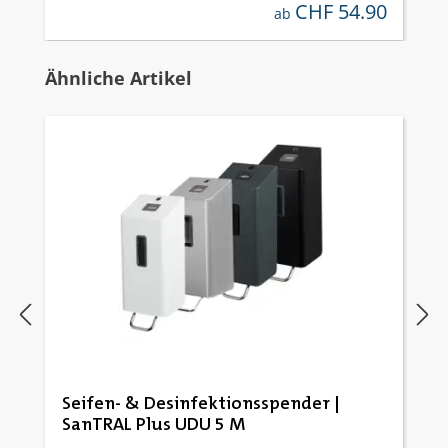
CHF 54.90
regulärer preis:
ab
Produktgalerie überspringen
Ähnliche Artikel
Seifen- & Desinfektionsspender |
SanTRAL Plus UDU 5 M