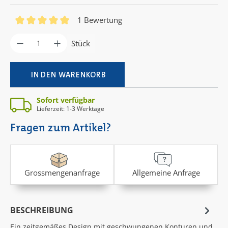
1 Bewertung
Durchschnittliche Bewertung von 5 von 5 Sternen
Produkt Anzahl: Gib den gewünschten Wer
Stück
IN DEN WARENKORB
Sofort verfügbar
Lieferzeit: 1-3 Werktage
Fragen zum Artikel?
Grossmengenanfrage
Allgemeine Anfrage
BESCHREIBUNG
Ein zeitgemäßes Design mit geschwungenen Konturen und