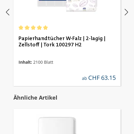
Durchschnittliche Bewertung von 5 von 5 Sternen
Papierhandtücher W-Falz | 2-lagig |
Zellstoff | Tork 100297 H2
Inhalt:
2100 Blatt
CHF 63.15
regulärer preis:
ab
Produktgalerie überspringen
Ähnliche Artikel