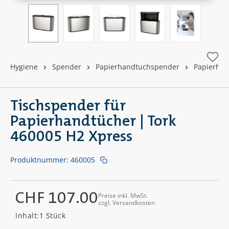
Hygiene
Spender
Papierhandtuchspender
Papierhan
Tischspender für
Papierhandtücher | Tork
460005 H2 Xpress
Produktnummer:
460005
CHF 107.00
Preise inkl. MwSt.
zzgl. Versandkosten
Regulärer Preis:
Inhalt:
1 Stück