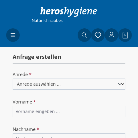
Zum Hauptinhalt springen
Natürlich sauber.
Du hast 0 Produ
Waren
Anfrage erstellen
Anrede
*
Vorname
*
Nachname
*