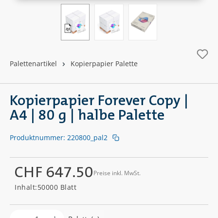
Palettenartikel
Kopierpapier Palette
Kopierpapier Forever Copy |
A4 | 80 g | halbe Palette
Produktnummer:
220800_pal2
CHF 647.50
Preise inkl. MwSt.
Regulärer Preis:
Inhalt:
50000 Blatt
Produkt Anzahl: Gib den gewünschten Wer