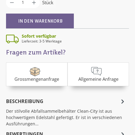
Produkt Anzahl: Gib den gewünschten Wer
Stück
IN DEN WARENKORB
Sofort verfügbar
Lieferzeit: 3-5 Werktage
Fragen zum Artikel?
Grossmengenanfrage
Allgemeine Anfrage
BESCHREIBUNG
Der stilvolle Abfallsammelbehälter Clean-City ist aus
hochwertigem Edelstahl gefertigt. Er ist in verschiedenen
Ausführungen…
BEWERTUNGEN