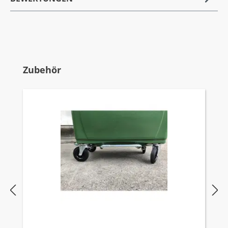
Produktgalerie überspringen
Zubehör