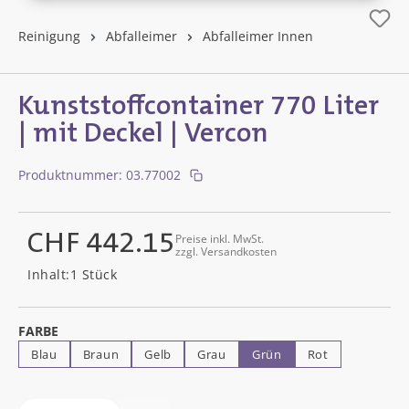
Reinigung
Abfalleimer
Abfalleimer Innen
Kunststoffcontainer 770 Liter
| mit Deckel | Vercon
Produktnummer:
03.77002
CHF 442.15
Preise inkl. MwSt.
zzgl. Versandkosten
Regulärer Preis:
Inhalt:
1 Stück
AUSWÄHLEN
FARBE
Blau
Braun
Gelb
Grau
Grün
Rot