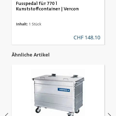
Fusspedal für 770 l
Kunststoffcontainer | Vercon
Inhalt:
1 Stück
CHF 148.10
regulärer preis:
Produktgalerie überspringen
Ähnliche Artikel