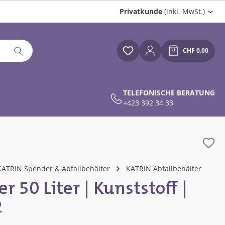
Privatkunde
(inkl. MwSt.)
CHF 0.00
Du hast 0 Produkte auf
Warenkor
TELEFONISCHE BERATUNG
+423 392 34 33
KATRIN Spender & Abfallbehälter
KATRIN Abfallbehälter
r 50 Liter | Kunststoff |
2