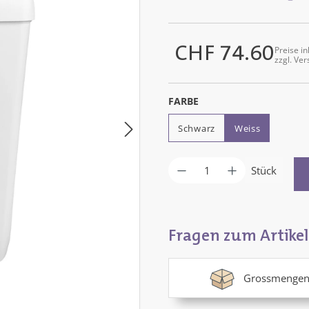
CHF 74.60
Preise in
Regulärer Preis:
zzgl. Ve
AUSWÄHLEN
FARBE
Schwarz
Weiss
Produkt Anzahl: G
Stück
Fragen zum Artikel
Grossmengen