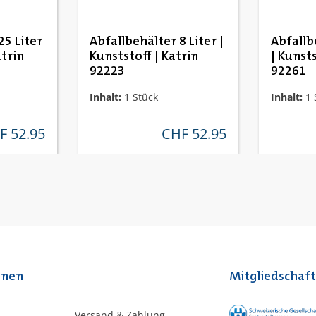
25 Liter
Abfallbehälter 8 Liter |
Abfallb
atrin
Kunststoff | Katrin
| Kunsts
92223
92261
Inhalt:
1 Stück
Inhalt:
1 
F 52.95
CHF 52.95
lärer preis:
regulärer preis:
onen
Mitgliedschaf
Versand & Zahlung