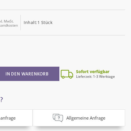
kl. MwSt.
Inhalt:
1 Stück
rsandkosten
ib den gewünschten Wert ein oder benutz
Sofort verfügbar
IN DEN WARENKORB
Lieferzeit: 1-3 Werktage
?
anfrage
Allgemeine Anfrage