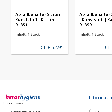
Abfallbehälter 8 Liter |
Abfallbehälter 
Kunststoff | Katrin
| Kunststoff | K
91851
91899
Inhalt:
1 Stück
Inhalt:
1 Stück
CHF 52.95
CH
regulärer preis:
regu
Informati
Natürlich sauber.
Über uns