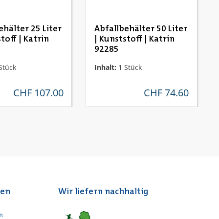
ehälter 25 Liter
Abfallbehälter 50 Liter
toff | Katrin
| Kunststoff | Katrin
92285
Stück
Inhalt:
1 Stück
CHF 107.00
CHF 74.60
regulärer preis:
regulärer preis:
ten
Wir liefern nachhaltig