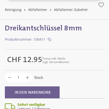
Reinigung
Abfalleimer
Abfalleimer Zubehör
Dreikantschlüssel 8mm
Produktnummer:
100411
CHF 12.95
Preise inkl. MwSt.
Regulärer Preis:
zzgl. Versandkosten
Produkt Anzahl: Gib den gewünschten Wer
Stück
IN DEN WARENKORB
Sofort verfügbar
Lieferzeit: 1-3 Werktage