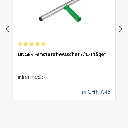
Durchschnittliche Bewertung von 5 von 5 Sternen
UNGER Fenstereinwascher Alu-Träger
Inhalt:
1 Stück
CHF 7.45
regulärer preis:
ab