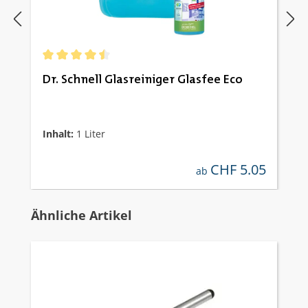
Durchschnittliche Bewertung von 4.53 von 5 Sternen
Dr. Schnell Glasreiniger Glasfee Eco
Inhalt:
1 Liter
CHF 5.05
regulärer preis:
ab
Produktgalerie überspringen
Ähnliche Artikel