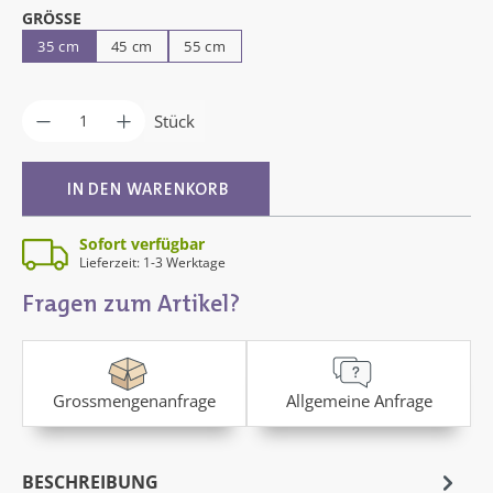
Durchschnittliche Bewertung von 4.67 von 5 Sternen
AUSWÄHLEN
GRÖSSE
35 cm
45 cm
55 cm
Produkt Anzahl: Gib den gewünschten Wer
Stück
IN DEN WARENKORB
Sofort verfügbar
Lieferzeit: 1-3 Werktage
Fragen zum Artikel?
Grossmengenanfrage
Allgemeine Anfrage
BESCHREIBUNG