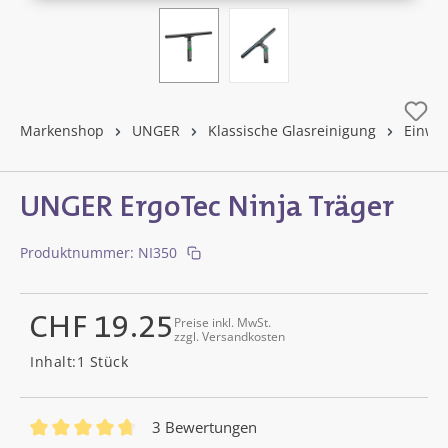
Markenshop
UNGER
Klassische Glasreinigung
Einwa
UNGER ErgoTec Ninja Träger
Produktnummer:
NI350
CHF 19.25
Preise inkl. MwSt.
zzgl. Versandkosten
Regulärer Preis:
Inhalt:
1 Stück
3 Bewertungen