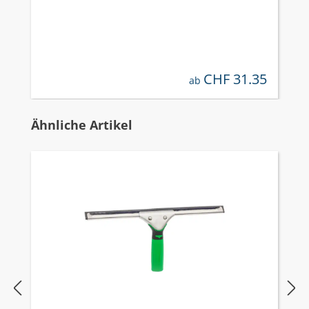
CHF 31.35
regulärer preis:
ab
Produktgalerie überspringen
Ähnliche Artikel