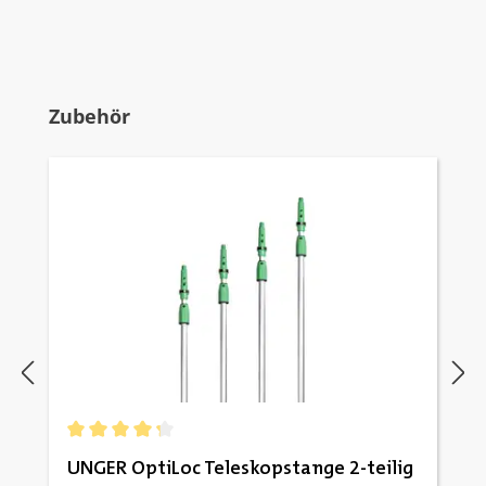
Produktgalerie überspringen
Zubehör
Durchschnittliche Bewertung von 4.33 von 5 Sternen
UNGER OptiLoc Teleskopstange 2-teilig