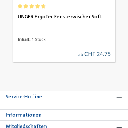
Durchschnittliche Bewertung von 4.67 von 5 Sternen
UNGER ErgoTec Fensterwischer Soft
Inhalt:
1 Stück
CHF 24.75
regulärer preis:
ab
Service-Hotline
Informationen
Mitgliedschaften