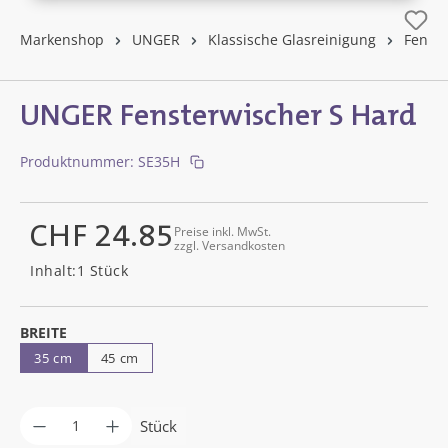
Markenshop
UNGER
Klassische Glasreinigung
Fenste
UNGER Fensterwischer S Hard
Produktnummer:
SE35H
CHF 24.85
Preise inkl. MwSt.
zzgl. Versandkosten
Regulärer Preis:
Inhalt:
1 Stück
AUSWÄHLEN
BREITE
35 cm
45 cm
Produkt Anzahl: Gib den gewünschten Wer
Stück