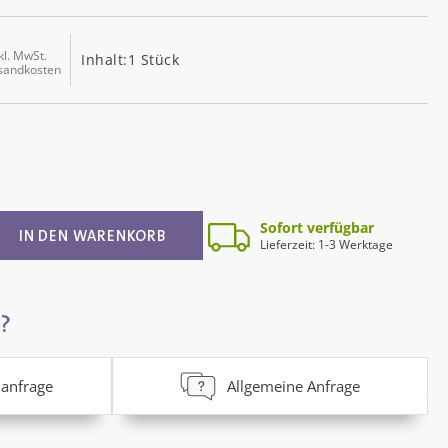
kl. MwSt.
Inhalt:
1 Stück
rsandkosten
ib den gewünschten Wert ein oder benutz
Sofort verfügbar
IN DEN WARENKORB
Lieferzeit: 1-3 Werktage
?
anfrage
Allgemeine Anfrage