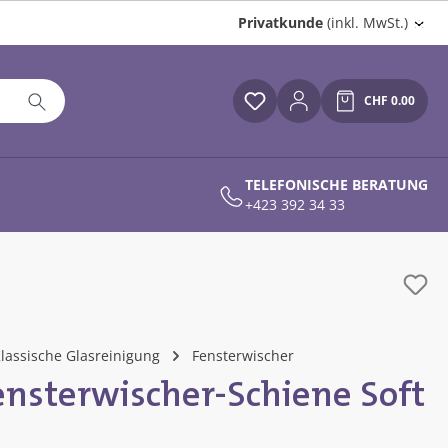
Privatkunde
(inkl. MwSt.)
CHF 0.00
Du hast 0 Produkte auf
Warenkor
TELEFONISCHE BERATUNG
+423 392 34 33
lassische Glasreinigung
Fensterwischer
nsterwischer-Schiene Soft