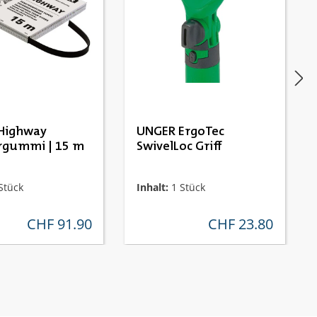
nen
Highway
UNGER ErgoTec
rgummi | 15 m
SwivelLoc Griff
Stück
Inhalt:
1 Stück
CHF 91.90
CHF 23.80
regulärer preis:
regulärer preis: