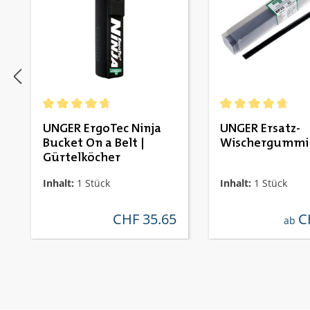
Durchschnittliche Bewertung von 4.67 von 5 Sternen
Durchschnittliche
UNGER ErgoTec Ninja
UNGER Ersatz-
Bucket On a Belt |
Wischergummi
Gürtelköcher
Inhalt:
1 Stück
Inhalt:
1 Stück
CHF 35.65
C
regulärer preis:
regul
ab