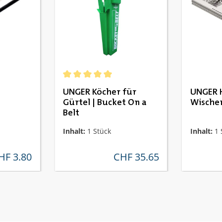
 Bewertung von 4.86 von 5 Sternen
Durchschnittliche Bewertung von 5 von 5 Ster
UNGER Köcher für
UNGER 
Gürtel | Bucket On a
Wische
Belt
Inhalt:
1 Stück
Inhalt:
1 
HF 3.80
CHF 35.65
ärer preis:
regulärer preis: