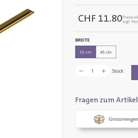
CHF 11.80
Preise in
Regulärer Preis:
zzgl. Ve
AUSWÄHLEN
BREITE
35 cm
45 cm
Produkt Anzahl: G
Stück
Fragen zum Artikel
Grossmengen