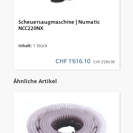
Scheuersaugmaschine | Numatic
NCC220NX
Inhalt:
1 Stück
CHF 1’616.10
verkaufspreis:
REGULÄRER PREIS:
CHF 2’280.90
Produktgalerie überspringen
Ähnliche Artikel