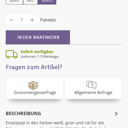
Grün
Rot
Weiss
Produkt Anzahl: Gib den gewünschten Wer
Paket(e)
IN DEN WARENKORB
Sofort verfügbar
Lieferzeit: 1-3 Werktage
Fragen zum Artikel?
Grossmengenanfrage
Allgemeine Anfrage
BESCHREIBUNG
Ersatzpad in den Farben weiß, grün und rot für die