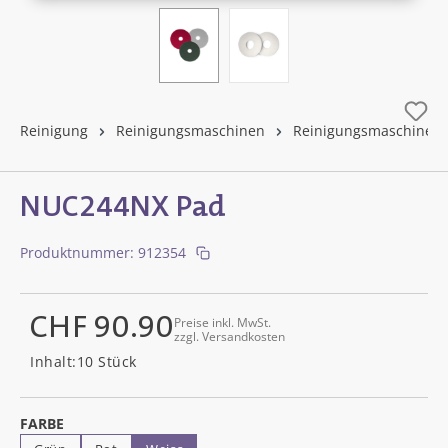
Reinigung
Reinigungsmaschinen
Reinigungsmaschinen
NUC244NX Pad
Produktnummer:
912354
CHF 90.90
Preise inkl. MwSt.
zzgl. Versandkosten
Regulärer Preis:
Inhalt:
10 Stück
AUSWÄHLEN
FARBE