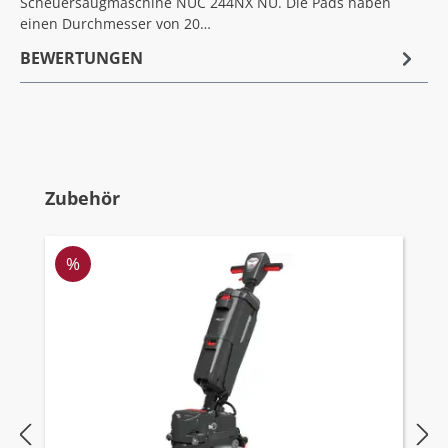
Scheuersaugmaschine NUC 244NX NU. Die Pads haben
einen Durchmesser von 20…
BEWERTUNGEN
Produktgalerie überspringen
Zubehör
Rabatt
%