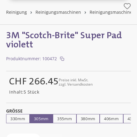
Reinigung
Reinigungsmaschinen
Reinigungsmaschinen
3M "Scotch-Brite" Super Pad
violett
Produktnummer:
100472
CHF 266.45
Preise inkl. MwSt.
zzgl. Versandkosten
Regulärer Preis:
Inhalt:
5 Stück
AUSWÄHLEN
GRÖSSE
330mm
305mm
355mm
380mm
406mm
432