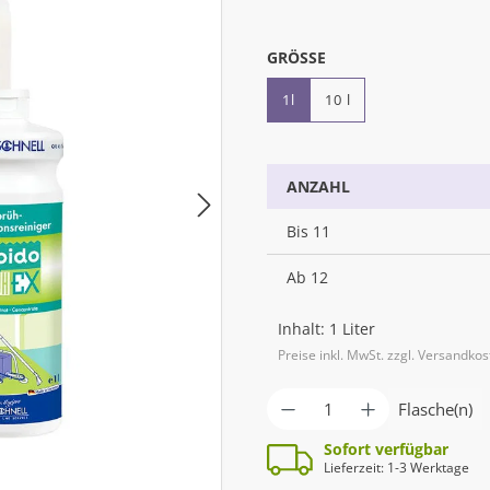
AUSWÄHLEN
GRÖSSE
1l
10 l
ANZAHL
Bis
11
Ab
12
Inhalt:
1 Liter
Preise inkl. MwSt. zzgl. Versandko
Produkt Anzahl: G
Flasche(n)
Sofort verfügbar
Lieferzeit: 1-3 Werktage