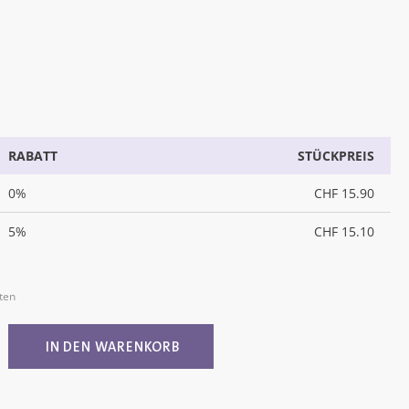
RABATT
STÜCKPREIS
0%
CHF 15.90
5%
CHF 15.10
sten
ib den gewünschten Wert ein oder benutz
IN DEN WARENKORB