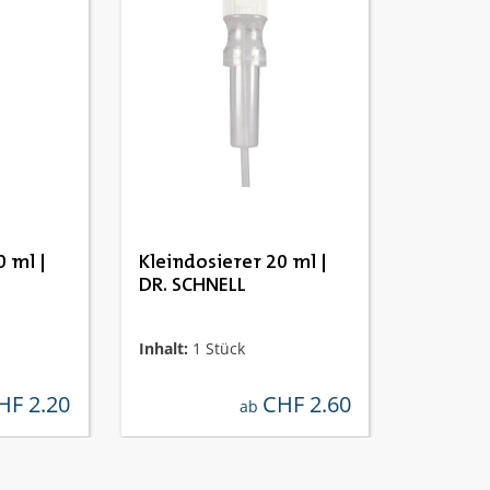
 Bewertung von 4.67 von 5 Sternen
0 ml |
Kleindosierer 20 ml |
DR. SCHNELL
Inhalt:
1 Stück
HF 2.20
CHF 2.60
ärer preis:
regulärer preis:
ab