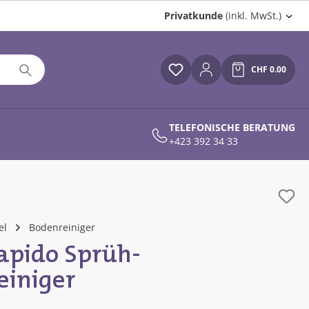
Privatkunde
(inkl. MwSt.)
CHF 0.00
Du hast 0 Produkte auf
Warenkor
TELEFONISCHE BERATUNG
+423 392 34 33
el
Bodenreiniger
Rapido Sprüh-
einiger