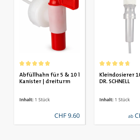
Durchschnittliche Bewertung von 5 von 5 Sternen
Durchschnittliche
Abfüllhahn für 5 & 10 l
Kleindosierer 1
Kanister | dreiturm
DR. SCHNELL
Inhalt:
1 Stück
Inhalt:
1 Stück
CHF 9.60
C
regulärer preis:
regul
ab