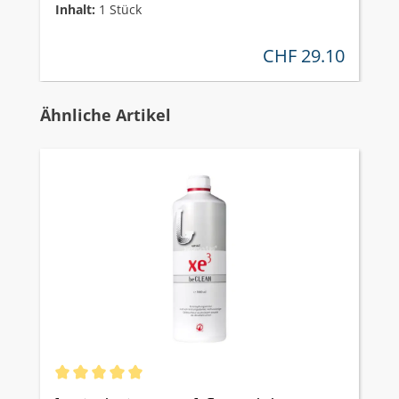
Inhalt:
1 Stück
CHF 29.10
regulärer preis:
Produktgalerie überspringen
Ähnliche Artikel
Durchschnittliche Bewertung von 5 von 5 Sternen