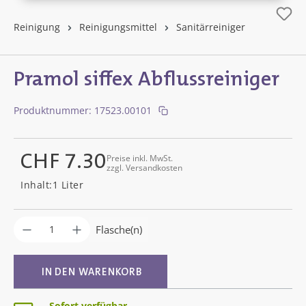
Reinigung
Reinigungsmittel
Sanitärreiniger
Pramol siffex Abflussreiniger
Produktnummer:
17523.00101
CHF 7.30
Preise inkl. MwSt.
zzgl. Versandkosten
Regulärer Preis:
Inhalt:
1 Liter
Produkt Anzahl: Gib den gewünschten Wer
Flasche(n)
IN DEN WARENKORB
Sofort verfügbar