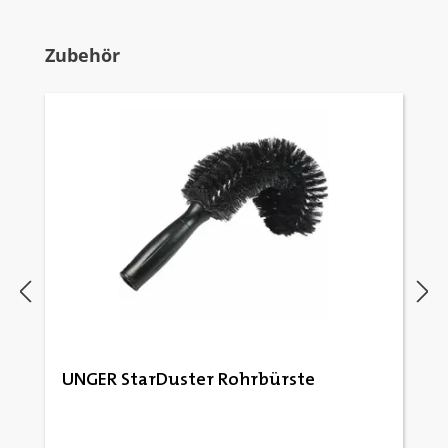
Produktgalerie überspringen
Zubehör
UNGER StarDuster Rohrbürste