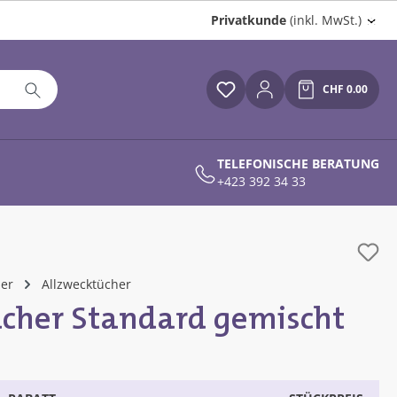
Privatkunde
(inkl. MwSt.)
CHF 0.00
Du hast 0 Produkte auf
Warenkor
TELEFONISCHE BERATUNG
+423 392 34 33
her
Allzwecktücher
her Standard gemischt