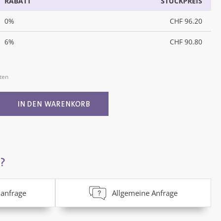
RABATT
STÜCKPREIS
0%
CHF 96.20
6%
CHF 90.80
sten
ib den gewünschten Wert ein oder benutz
IN DEN WARENKORB
?
anfrage
Allgemeine Anfrage