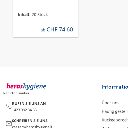
Inhalt:
20 Stück
CHF 74.60
regulärer preis:
ab
Informati
Natürlich sauber.
Über uns
RUFEN SIE UNS AN
+423 392 34 33
Häufig gestel
Rückgaberec
SCHREIBEN SIE UNS
cseger@heroshygiene.li