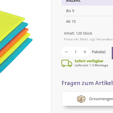
ANZAHL
Bis
9
Ab
10
Inhalt:
120 Stück
Preise inkl. MwSt. zzgl. Versandko
Produkt Anzahl: G
Paket(e)
Sofort verfügbar
Lieferzeit: 1-3 Werktage
Fragen zum Artikel
Grossmengen