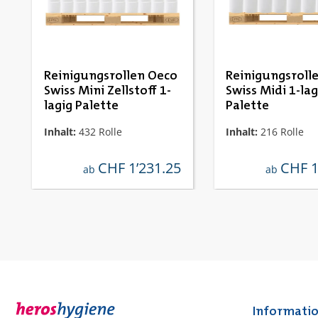
Reinigungsrollen Oeco
Reinigungsroll
Swiss Mini Zellstoff 1-
Swiss Midi 1-lag
lagig Palette
Palette
Inhalt:
432 Rolle
Inhalt:
216 Rolle
CHF 1’231.25
CHF 1
regulärer preis:
regulärer p
ab
ab
Informati