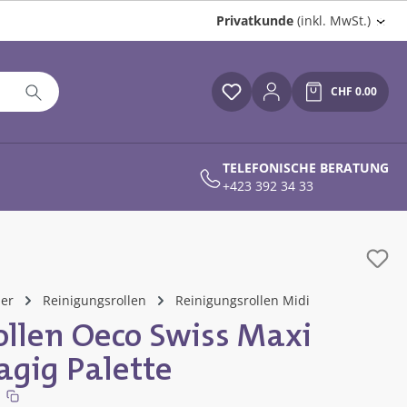
Privatkunde
(inkl. MwSt.)
CHF 0.00
Du hast 0 Produkte auf
Warenkor
TELEFONISCHE BERATUNG
+423 392 34 33
her
Reinigungsrollen
Reinigungsrollen Midi
ollen Oeco Swiss Maxi
lagig Palette
l