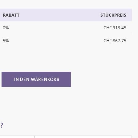
RABATT
STÜCKPREIS
0%
CHF 913.45
5%
CHF 867.75
ib den gewünschten Wert ein oder benutz
IN DEN WARENKORB
?