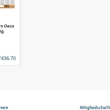
en Oeco
ig
’436.70
reis:
onen
Mitgliedschaf