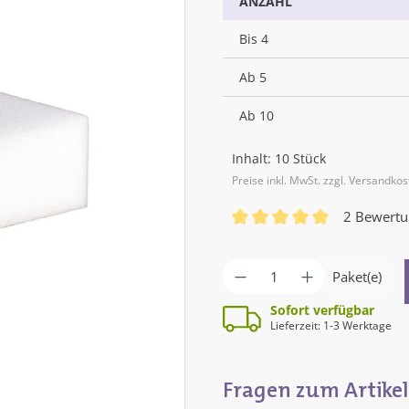
ANZAHL
Bis
4
Ab
5
Ab
10
Inhalt:
10 Stück
Preise inkl. MwSt. zzgl. Versandko
2 Bewert
Durchschnittliche Bewertun
Produkt Anzahl: G
Paket(e)
Sofort verfügbar
Lieferzeit: 1-3 Werktage
Fragen zum Artikel