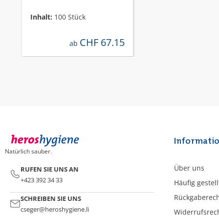
Inhalt:
100 Stück
CHF 67.15
regulärer preis:
ab
Informati
Natürlich sauber.
Über uns
RUFEN SIE UNS AN
+423 392 34 33
Häufig gestel
Rückgaberec
SCHREIBEN SIE UNS
cseger@heroshygiene.li
Widerrufsrec