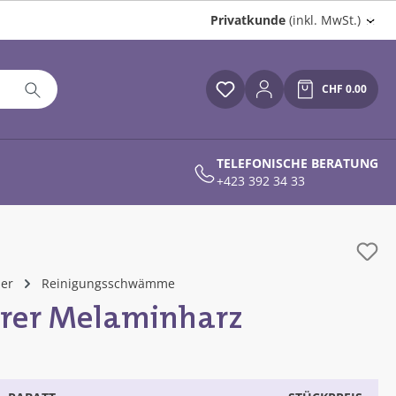
Privatkunde
(inkl. MwSt.)
CHF 0.00
Du hast 0 Produkte auf
Warenkor
TELEFONISCHE BERATUNG
+423 392 34 33
her
Reinigungsschwämme
erer Melaminharz