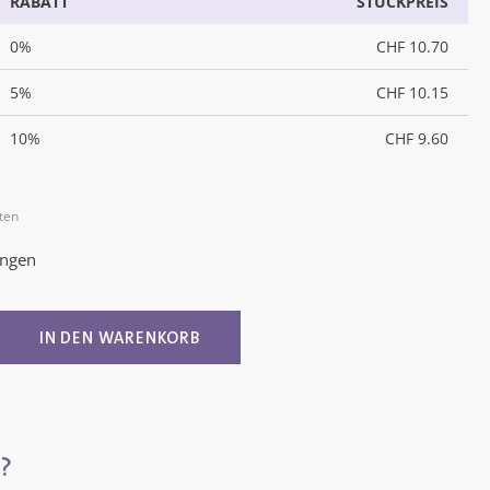
RABATT
STÜCKPREIS
0%
CHF 10.70
5%
CHF 10.15
10%
CHF 9.60
sten
ungen
g von 5 von 5 Sternen
ib den gewünschten Wert ein oder benutz
IN DEN WARENKORB
?