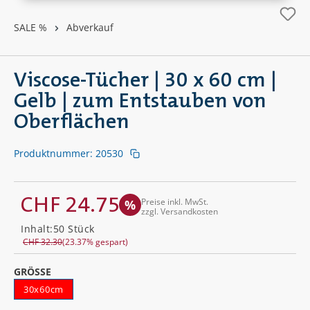
SALE %
Abverkauf
Viscose-Tücher | 30 x 60 cm |
Gelb | zum Entstauben von
Oberflächen
Produktnummer:
20530
CHF 24.75
Preise inkl. MwSt.
%
zzgl. Versandkosten
Verkaufspreis:
Inhalt:
50 Stück
Regulärer Preis:
CHF 32.30
(23.37% gespart)
AUSWÄHLEN
GRÖSSE
30x60cm