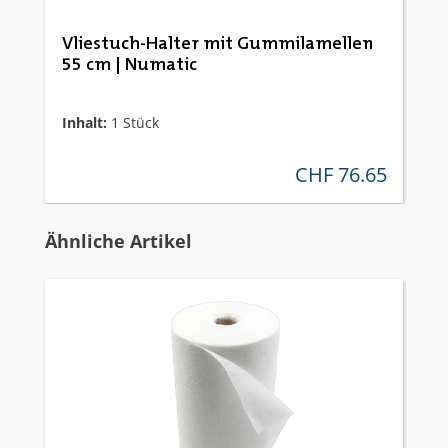
Vliestuch-Halter mit Gummilamellen
55 cm | Numatic
Inhalt:
1 Stück
CHF 76.65
regulärer preis:
Produktgalerie überspringen
Ähnliche Artikel