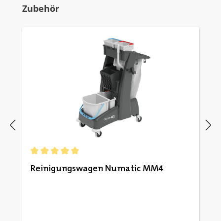
Produktgalerie überspringen
Zubehör
Durchschnittliche Bewertung von 5 von 5 Sternen
Reinigungswagen Numatic MM4