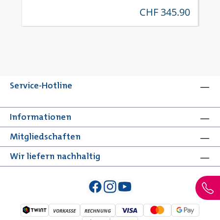
CHF 345.90
regulärer preis:
Service-Hotline
Informationen
Mitgliedschaften
Wir liefern nachhaltig
VORKASSE
RECHNUNG