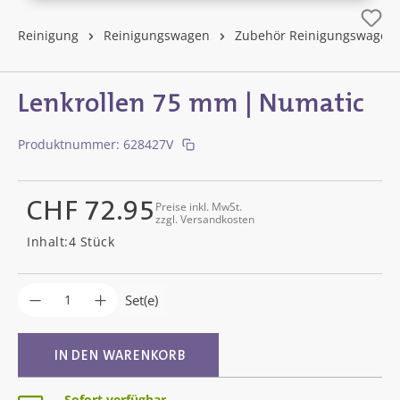
Reinigung
Reinigungswagen
Zubehör Reinigungswagen
Lenkrollen 75 mm | Numatic
Produktnummer:
628427V
CHF 72.95
Preise inkl. MwSt.
zzgl. Versandkosten
Regulärer Preis:
Inhalt:
4 Stück
Produkt Anzahl: Gib den gewünschten Wer
Set(e)
IN DEN WARENKORB
Sofort verfügbar