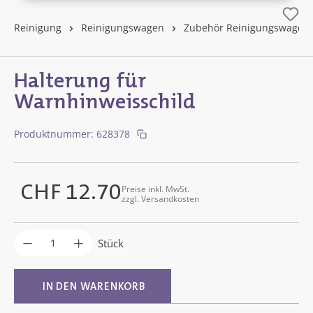
Reinigung
Reinigungswagen
Zubehör Reinigungswagen
Halterung für
Warnhinweisschild
Produktnummer:
628378
CHF 12.70
Preise inkl. MwSt.
Regulärer Preis:
zzgl. Versandkosten
Produkt Anzahl: Gib den gewünschten Wer
Stück
IN DEN WARENKORB