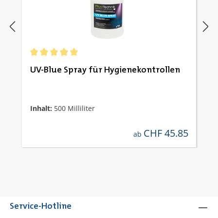
Durchschnittliche Bewertung von 5 von 5 Sternen
UV-Blue Spray für Hygienekontrollen
Inhalt:
500 Milliliter
CHF 45.85
regulärer preis:
ab
Service-Hotline