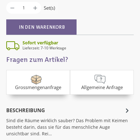
Durchschnittliche Bewertung von 5 von 5 Sternen
Produkt Anzahl: Gib den gewünschten Wer
Set(s)
IN DEN WARENKORB
Sofort verfügbar
Lieferzeit: 7-10 Werktage
Fragen zum Artikel?
Grossmengenanfrage
Allgemeine Anfrage
BESCHREIBUNG
Sind die Räume wirklich sauber? Das Problem mit Keimen
besteht darin, dass sie für das menschliche Auge
unsichtbar sind. Rei…