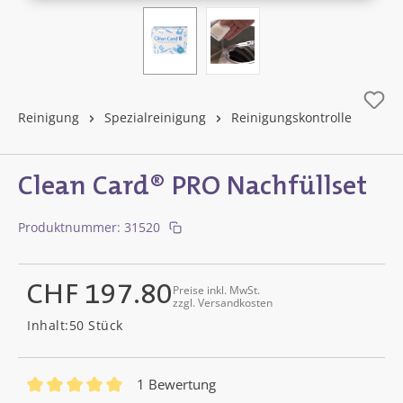
Reinigung
Spezialreinigung
Reinigungskontrolle
Clean Card® PRO Nachfüllset
Produktnummer:
31520
CHF 197.80
Preise inkl. MwSt.
zzgl. Versandkosten
Regulärer Preis:
Inhalt:
50 Stück
1 Bewertung