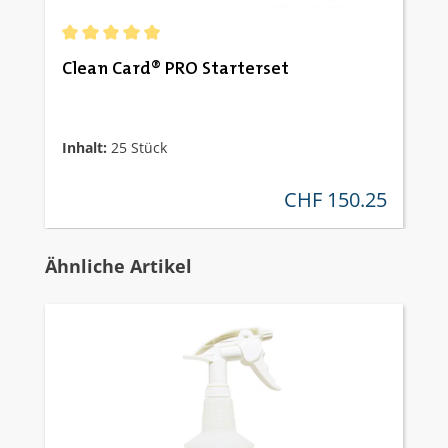
Durchschnittliche Bewertung von 5 von 5 Sternen
Clean Card® PRO Starterset
Inhalt:
25 Stück
CHF 150.25
regulärer preis:
Produktgalerie überspringen
Ähnliche Artikel