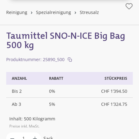
Reinigung
Spezialreinigung
Streusalz
Taumittel SNO-N-ICE Big Bag
500 kg
Produktnummer:
25890_500
ANZAHL
RABATT
STÜCKPREIS
Bis
2
0%
CHF 1’394.50
Ab
3
5%
CHF 1’324.75
Inhalt:
500 Kilogramm
Preise inkl. MwSt.
Produkt Anzahl: Gib den gewünschten Wer
Sack