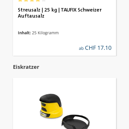
Durchschnittliche Bewertung von 4 von 5 Sternen
Streusalz | 25 kg | TAUFIX Schweizer
Auftausalz
Inhalt:
25 Kilogramm
CHF 17.10
regulärer preis:
ab
Produktgalerie überspringen
Eiskratzer