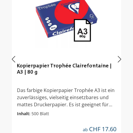
Kopierpapier Trophée Clairefontaine |
A3 | 80 g
Das farbige Kopierpapier Trophée A3 ist ein
zuverlässiges, vielseitig einsetzbares und
mattes Druckerpapier. Es ist geeignet für
das Kopieren, Laserdrucken, Inkjetdrucken
Inhalt:
500 Blatt
und Faxen. Das Papier ist FSC-zertifiziert.
Geeignet für:- Kopierpapier- Laser-
CHF 17.60
regulärer preis:
ab